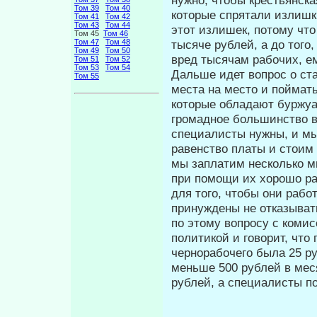
Том 39
Том 40
которые спрята­ли излишк
Том 41
Том 42
Том 43
Том 44
этот излишек, потому что
Том 45
Том 46
тысяче рублей, а до того,
Том 47
Том 48
Том 49
Том 50
вред тысячам рабочих, ем
Том 51
Том 52
Том 53
Том 54
Дальше идет вопрос о ста
Том 55
места на место и поймать
которые обладают буржуаз
громадное большинство вс
специалисты нужны, и мы
равенство платы и стоим 
мы заплатим несколько м
при помощи их хорошо ра
для того, чтобы они рабо
при­нуждены не отказыват
по этому во­просу с ком
политикой и говорит, что
чернорабочего была 25 р
меньше 500 рублей в мес
рублей, а специалисты п