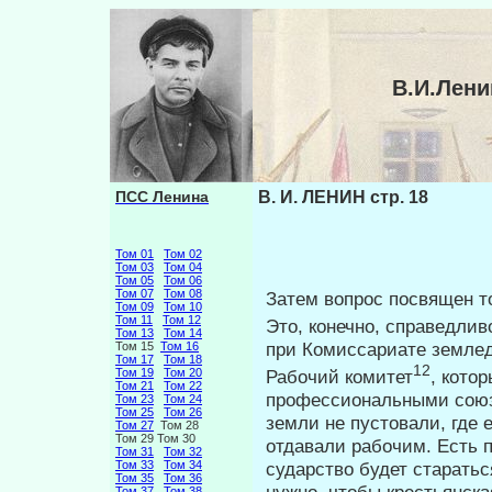
В.И.Лени
ПСС Ленина
В. И. ЛЕНИН стр. 18
Том 01
Том 02
Том 03
Том 04
Том 05
Том 06
Том 07
Том 08
Затем вопрос посвящен то
Том 09
Том 10
Том 11
Том 12
Это, ко­нечно, справедли
Том 13
Том 14
при Комиссариате землед
Том 15
Том 16
Том 17
Том 18
12
Рабочий комитет
, кото
Том 19
Том 20
Том 21
Том 22
профессиональными союза
Том 23
Том 24
Том 25
Том 26
земли не пустовали, где
Том 27
Том 28
Том 29 Том 30
отдавали рабочим. Есть п
Том 31
Том 32
сударство будет старатьс
Том 33
Том 34
Том 35
Том 36
нужно, чтобы крестьянска
Том 37
Том 38