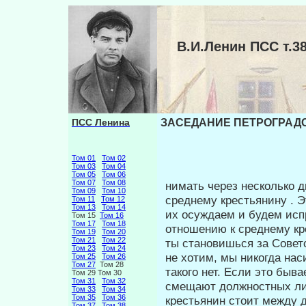
В.И.Ленин ПСС т
ПСС Ленина
ЗАСЕДАНИЕ ПЕТРОГРАДСК
Том 01
Том 02
Том 03
Том 04
Том 05
Том 06
Том 07
Том 08
нимать через несколько д
Том 09
Том 10
среднему крестьянину . 
Том 11
Том 12
Том 13
Том 14
их осуждаем и будем исп
Том 15
Том 16
Том 17
Том 18
отношению к среднему кр
Том 19
Том 20
Том 21
Том 22
ты становишься за Совет
Том 23
Том 24
не хотим, мы никогда нас
Том 25
Том 26
Том 27
Том 28
такого нет. Если это быва
Том 29 Том 30
Том 31
Том 32
смещают должностных лиц
Том 33
Том 34
Том 35
Том 36
крестьянин стоит между д
Том 37
Том 38