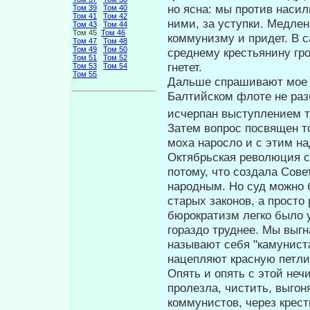
но ясна: мы против наси
Том 39
Том 40
Том 41
Том 42
ними, за уступки. Медле
Том 43
Том 44
Том 45
Том 46
коммунизму и придет. В 
Том 47
Том 48
Том 49
Том 50
среднему крестьянину гроз
Том 51
Том 52
гнетет.
Том 53
Том 54
Том 55
Дальше спрашивают мое 
Балтийском флоте не разб
исчерпан выступлением т
Затем вопрос посвящен то
моха наросло и с этим на
Октябрьская ре­волюция с
потому, что создала Сове
народным. Но суд можно б
старых законов, а просто
бюрократизм легко было 
гораздо труднее. Мы выгн
называют себя "камуниста
нацепляют крас­ную петлич
Опять и опять с этой нечи
пролезла, чистить, выгон
коммунистов, через крест