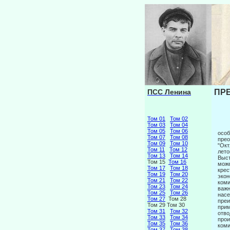
ПСС Ленина
ПРЕ
Том 01
Том 02
Том 03
Том 04
Том 05
Том 06
особ
Том 07
Том 08
прео
Том 09
Том 10
"Окт
Том 11
Том 12
лето
Том 13
Том 14
Выст
Том 15
Том 16
може
Том 17
Том 18
крес
Том 19
Том 20
экон
Том 21
Том 22
коми
Том 23
Том 24
важн
Том 25
Том 26
насе
Том 27
Том 28
преи
Том 29 Том 30
прим
Том 31
Том 32
отво
Том 33
Том 34
прои
Том 35
Том 36
коми
Том 37
Том 38