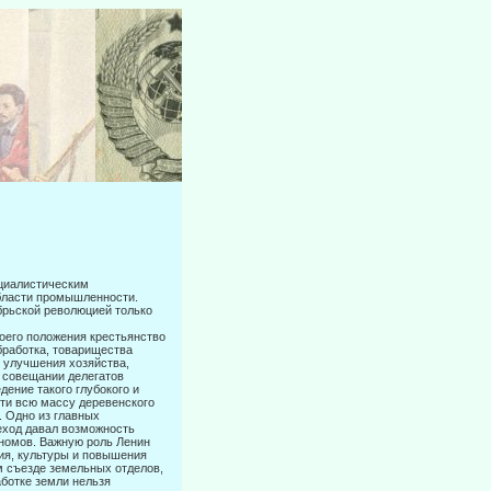
оциалистическим
области промышленности.
брьской революцией только
воего положения крестьянство
бработка, товарищества
и улучшения хозяйства,
а совещании делегатов
дение такого глубокого и
сти всю массу деревенского
. Одно из главных
реход давал возможность
ономов. Важную роль Ленин
ия, культуры и повышения
 съезде земельных отде­лов,
аботке земли нельзя