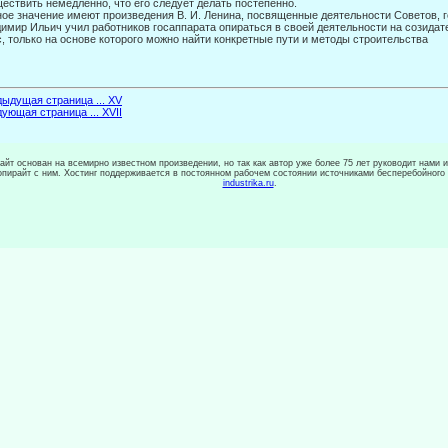
ествить немедленно, что его следует делать посте­пенно.
ое значение имеют произведения В. И. Ленина, посвященные деятельности Со­ветов, 
имир Ильич учил работников госаппарата опи­раться в своей деятельности на созида
, только на основе которого можно найти конкретные пути и методы строительства
ыдущая страница ... XV
ующая страница ... XVII
сайт основан на всемирно известном произведении, но так как автор уже более 75 лет руководит нами 
копирайт с ним. Хостинг поддерживается в постоянном рабочем состоянии источниками бесперебойного
industrika.ru
.