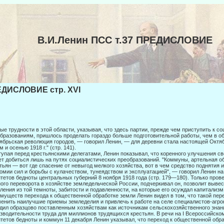
В.И.Ленин ПСС т.37 ПРЕДИСЛОВИЕ
ДИСЛОВИЕ стр. XVI
ые трудности в этой области, указывая, что здесь партии, прежде чем приступить к с
бразованиям, пришлось проделать гораздо больше подготови­тельной работы, чем в 
ябрьская революция городов, — говорил Ленин, — для деревни стала настоящей Октя
м и осенью 1918 г." (стр. 141).
упая перед крестьянскими делегатами, Ленин показывал, что коренного улуч­шения с
т добиться лишь на путях социалистиче­ских преобразований. "Коммуны, артельная о
тьян — вот где спасение от невыгод мелкого хозяйства, вот в чем средство поднятия 
омии сил и борьбы с кулачеством, тунеядством и эксплуатацией", — говорил Ленин н
тетов бедноты центральных губерний 8 ноября 1918 года (стр. 179—180). Только прове
ого пере­ворота в хозяйстве земледельческой России, подчеркивал он, позволит выве
ления из той темноты, забитости и подавленности, на которые его осуждал капитализм
муществ перехода к общественной об­работке земли Ленин видел в том, что такой пе
енить наилучшие приемы земледелия и привлечь к работе на селе специалистов-агр
дил образцово поставленным хозяйствам как источникам сельскохозяйственного знан
зводительности труда для миллионов трудящихся крестьян. В речи на I Всероссийском
тетов бедноты и коммун 11 декабря Ленин указывал, что переход к общест­венной обр