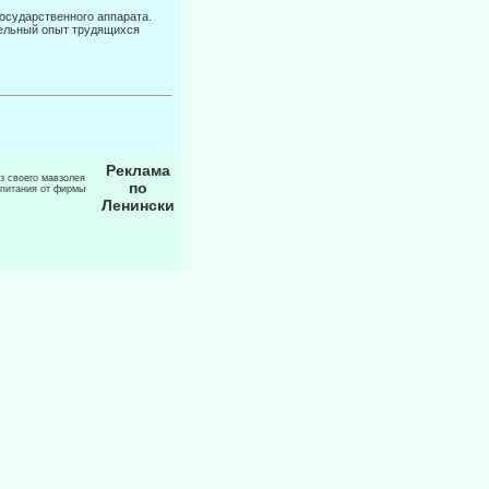
государственного аппарата.
тельный опыт трудящихся
Реклама
из своего мавзолея
по
 питания от фирмы
Ленински