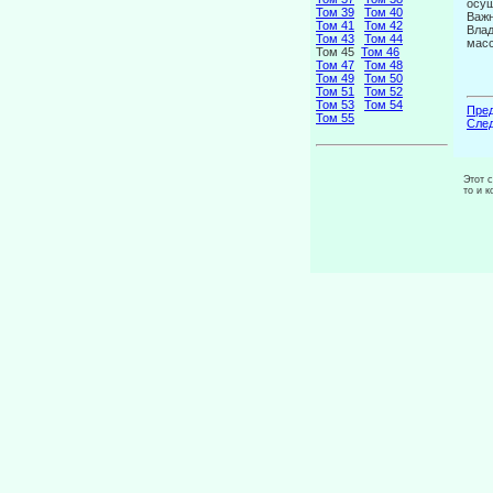
осущ
Том 39
Том 40
Важн
Том 41
Том 42
Влад
Том 43
Том 44
масс
Том 45
Том 46
Том 47
Том 48
Том 49
Том 50
Том 51
Том 52
Том 53
Том 54
Пред
Том 55
След
Этот 
то и 