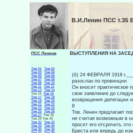
В.И.Ленин ПСС т.3
ПСС Ленина
ВЫСТУПЛЕНИЯ НА ЗАСЕДА
Том 01
Том 02
Том 03
Том 04
(б) 24 ФЕВРАЛЯ 1918 г.__
Том 05
Том 06
Том 07
Том 08
разослан по провинции и
Том 09
Том 10
Он вносит практическое п
Том 11
Том 12
Том 13
Том 14
свое заяв­ление до следу
Том 15
Том 16
Том 17
Том 18
возвращения делега­ции и
Том 19
Том 20
Том 21
Том 22
8
Том 23
Том 24
Тов. Ленин предлагает п
Том 25
Том 26
Том 27
Том 28
не счи­тая возможным в н
Том 29 Том 30
Том 31
Том 32
просит его отсро­чить эт
Том 33
Том 34
Том 35
Том 36
Бреста или впредь до изм
Том 37
Том 38