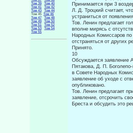
Принимается при 3 возд
Том 39
Том 40
Том 41
Том 42
Л. Д. Троцкий считает, чт
Том 43
Том 44
Том 45
Том 46
устраниться от появле­н
Том 47
Том 48
Том 49
Том 50
Тов. Ленин предлагает го
Том 51
Том 52
вполне мирясь с отсутств
Том 53
Том 54
Том 55
Народных Комиссаров по 
отстраняться от других р
Принято.
10
Обсуждается заявление А.
Пятакова, Д. П. Боголепо
в Совете Народных Комисс
заявление об уходе с отв
опуб­ликовано.
Тов. Ленин предлагает п
заявление, отсро­чить св
Бреста и обсудить это ре