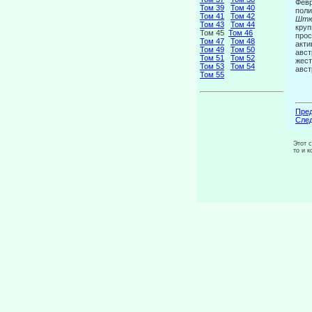
Февр
Том 39
Том 40
поли
Том 41
Том 42
Штю
Том 43
Том 44
круп
Том 45
Том 46
прос
Том 47
Том 48
акти
Том 49
Том 50
авст
Том 51
Том 52
жест
Том 53
Том 54
авст
Том 55
Пред
След
Этот 
то и 