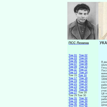
ПСС Ленина
УКА
Том 01
Том 02
Том 03
Том 04
Том 05
Том 06
В да
Том 07
Том 08
Шинг
Том 09
Том 10
Госу
Том 11
Том 12
Посл
Том 13
Том 14
мини
Том 15
Том 16
Шотм
Том 17
Том 18
1899
Том 19
Том 20
сост
Том 21
Том 22
рабо
Том 23
Том 24
Екат
Том 25
Том 26
учас
Том 27
Том 28
ЦК п
Том 29 Том 30
соци
Том 31
Том 32
рабо
Том 33
Том 34
упол
Том 35
Том 36
Ште
Том 37
Том 38