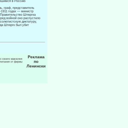
авшимся в Россию
ь, граф, представитель
—1911 годах — министр
 Правительство Штюргка
еред войной оно распустило
бсолютистскую диктатуру,
да Штюргк был убит
Реклама
из своего мавзолея
по
 питания от фирмы
Ленински