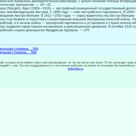
альской буржуазно-демократической революции, с целью оказания помощи возвра­щ
тическим эмигрантам. —
30
—
31.
ргк
(Stürgkh),
Карл
(1859—1916) — австрийский реакционный государственный деятел
ных землевладельцев Австрии. С 1890 года — член австрийского парламента. В 1909
вещения Австро-Венгрии. В 1911—1916 годах — глава правительства Австро-Венгрии.
вно участвовало в подготовке и развязывании мировой империалистической войны. П
рийский, а в начале войны — венгерский парламенты и установило в стране военно-а
око подавляя нараставшее антивоенное и революционное движение. В октябре 1916 го
рийским социал-демократом Фридрихом Адлером. —
270.
ыдущая страница ... 564
ующая страница ... 566
сайт основан на всемирно известном произведении, но так как автор уже более 75 лет руководит нами 
копирайт с ним. Хостинг поддерживается в постоянном рабочем состоянии источниками бесперебойного
industrika.ru
.