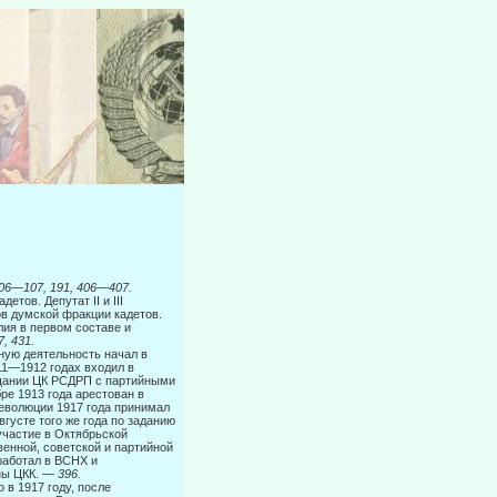
06
—
107, 191, 406—407.
тов. Депутат II и III
ов думской фракции кадетов.
ия в первом составе и
7, 431.
ю дея­тельность начал в
11—1912 годах входил в
ещании ЦК РСДРП с партийными
ре 1913 года арестован в
еволюции 1917 года принимал
вгусте того же года по заданию
участие в Октябрьской
енной, советской и партийной
работал в ВСНХ и
ены ЦКК. —
396.
 в 1917 году, после