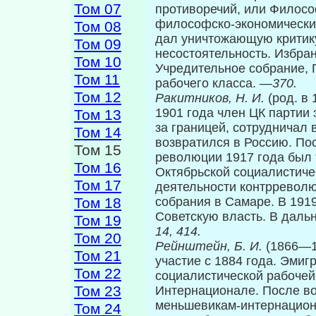
Том 07
противоречий, или Филосо
философско-экономически
Том 08
дал унич­тожающую критик
Том 09
несостоятельность. Избран
Том 10
Учредительное собрание,
Том 11
рабочего класса. —
370.
Том 12
Ракитников, Н. И.
(род. в
1901 года член ЦК партии 
Том 13
за границей, сотрудничал 
Том 14
возвратился в Россию. По
Том 15
революции 1917 года был
Том 16
Октябрьской социалистиче
Том 17
деятельности контрреволю
Том 18
собрания в Самаре. В 1919
Советскую власть. В даль
Том 19
14, 414.
Том 20
Рейнштейн, Б. И.
(1866—1
Том 21
участие с 1884 года. Эмиг
Том 22
социалистической рабочей 
Том 23
Интернационале. После во
меньшевикам-интернациона
Том 24