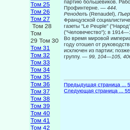
партию большевиков. Рабо
Том 25
Профинтерне. —
444.
Том 26
Реноделъ
(Renaudel),
Пье
Том 27
Французской социали­стич
Том 28
газеты "Le Peuple" ("Народ
("Человечество"); в 1914—
Том
Во время мировой империа
29 Том 30
году отошел от руководств
Том 31
исключен из партии; позж
Том 32
группу. —
99, 104—105, 4
Том 33
Том 34
Том 35
Том 36
Предыдущая страница ... 
Том 37
Следующая страница ... 5
Том 38
Том 39
Том 40
Том 41
Том 42