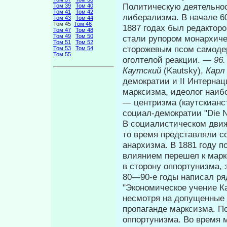
Политическую деятельнос
Том 39
Том 40
Том 41
Том 42
либерализма. В начале 60
Том 43
Том 44
Том 45
Том 46
1887 годах был редактор
Том 47
Том 48
Том 49
Том 50
стали рупором монархиче
Том 51
Том 52
сторожевым псом самодер
Том 53
Том 54
Том 55
оголтелой реакции. —
96.
Каутский
(Kautsky),
Кар
демократии и II Ин­терна
марксизма, идеолог наиб
— центризма (каутскианст
социал-демократии "Die Ne
В социалистическом движе
то время представляли с
анархизма. В 1881 году п
влиянием перешел к марк
в сторону оппортунизма, з
80—90-е годы написал ря
"Экономическое учение Кар
несмотря на допущенные 
пропаган­де марксизма. П
оппортунизма. Во время 