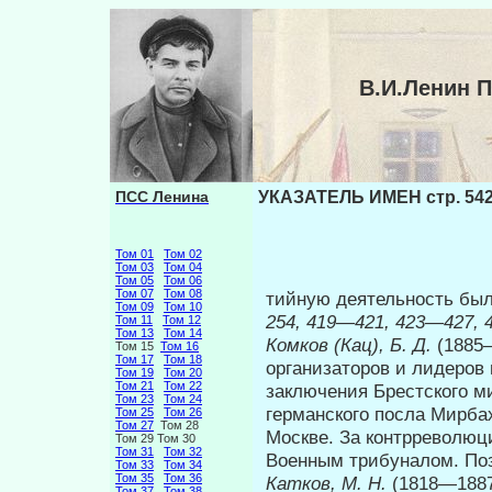
В.И.Ленин 
ПСС Ленина
УКАЗАТЕЛЬ ИМЕН стр. 54
Том 01
Том 02
Том 03
Том 04
Том 05
Том 06
Том 07
Том 08
тийную деятельность был
Том 09
Том 10
254, 419
—
421, 423
—
427, 
Том 11
Том 12
Том 13
Том 14
Комков (Кац), Б. Д.
(1885
Том 15
Том 16
Том 17
Том 18
организаторов и лидеров 
Том 19
Том 20
Том 21
Том 22
заключения Брестского м
Том 23
Том 24
германского посла Мирбах
Том 25
Том 26
Том 27
Том 28
Москве. За контрреволюц
Том 29 Том 30
Том 31
Том 32
Военным трибуналом. Поз
Том 33
Том 34
Том 35
Том 36
Катков, М. Н.
(1818—1887
Том 37
Том 38