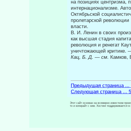
на позициях центризма, 
интернационализме. Авто
Октябрьской социалистич
пролетарской революции и
власти.
В. И. Ленин в своих прои
как высшая стадия ка­пит
революция и ренегат Каут
уничтожающей критике.
Кац, Б. Д.
—
см.
Камков, 
Предыдущая страница ...
Следующая страница ... 
Этот сайт основан на всемирно известном произ
то и копирайт с ним. Хостинг поддерживается 