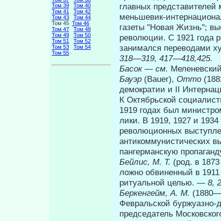
главных представителей 
Том 39
Том 40
Том 41
Том 42
меньшевик-интернационал
Том 43
Том 44
Том 45
Том 46
газеты "Новая Жизнь"; вы
Том 47
Том 48
Том 49
Том 50
революции. С 1921 года р
Том 51
Том 52
занимался переводами х
Том 53
Том 54
Том 55
318
—
319, 417
—
418,425.
Басок
—
см.
Меленевский
Бауэр
(Bauer),
Отто
(18
демократии и II Интерна­
К Октябрьской социалист
1919 годах был министро
лики. В 1919, 1927 и 193
революционных выступлен
антикоммунистических в
пангерманскую пропаган
Бейлис, М. Т.
(род. в 1873
ложно обвиненный в 1911 
ритуальной целью. —
8, 
Беркенгейм, А. М.
(1880—
Февральской буржуазно-
председатель Московского