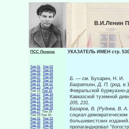
В.И.Ленин 
ПСС Ленина
УКАЗАТЕЛЬ ИМЕН стр. 53
Том 01
Том 02
Том 03
Том 04
Том 05
Том 06
Том 07
Том 08
Б.
—
см.
Бухарин, Н. И.
Том 09
Том 10
Багратион, Д. П.
(род. в 
Том 11
Том 12
Том 13
Том 14
Февральской буржуазно-д
Том 15
Том 16
Том 17
Том 18
Кавказской туземной див
Том 19
Том 20
Том 21
Том 22
205, 231.
Том 23
Том 24
Базаров, В. (Руднев, В. А.
Том 25
Том 26
Том 27
Том 28
социал-демократическом 
Том 29 Том 30
Том 31
Том 32
большевистских изданий.
Том 33
Том 34
Том 35
Том 36
пропагандировал "богост
Том 37
Том 38