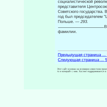
социалистической револю
представителя Центро­со
Советского государства. В
год был председателем "
Польше. —
293.
В
фамилии.
Предыдущая страница ...
Следующая страница ... 
Этот сайт основан на всемирно известном произ
то и копирайт с ним. Хостинг поддерживается 