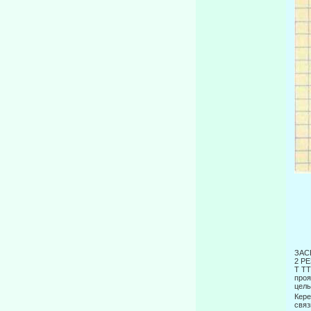
ЗАСЕ
2 Р
Τ TT
проя
цель
Кере
связ