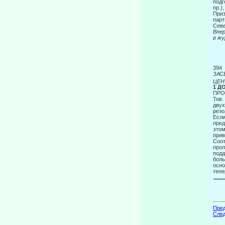
подг
пр.)
Приз
парт
Севе
Вп
в ж
394
ЗАС
ЦЕН
1 Д
ПРО
Тов.
двух
резо
Если
пред
этом
прив
Соот
прол
подд
боль
осно
тепе
Пред
След