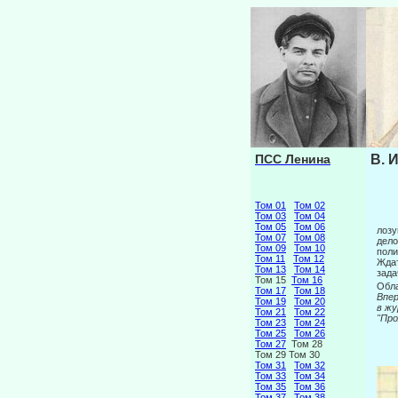
ПСС Ленина
В. 
Том 01
Том 02
Том 03
Том 04
Том 05
Том 06
лозу
Том 07
Том 08
дело
Том 09
Том 10
поли
Том 11
Том 12
Ждат
Том 13
Том 14
зада
Том 15
Том 16
Обла
Том 17
Том 18
Вп
Том 19
Том 20
в жу
Том 21
Том 22
"Пр
Том 23
Том 24
Том 25
Том 26
Том 27
Том 28
Том 29 Том 30
Том 31
Том 32
Том 33
Том 34
Том 35
Том 36
Том 37
Том 38