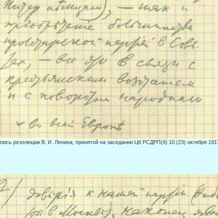
пись резолюции В. И. Ленина, принятой на заседании ЦК РСДРП(б) 10 (23) октября 1917