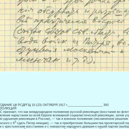
ДАНИЕ ЦК PCДРГЩ 10 (23) ОКТЯБРЯ 1917 г.____________________ 393
ЕЗОЛЮЦИЯ
C признает, что как международное положение русской революции (восстание во флоте
вление нарастания во всей Европе всемирной со­циалистической революции, затем уг
ю удушения рево­люции в России), — так и военное положение (несомненное решение 
0
нского с К
сдать Питер немцам), — так и приобретение большинства проле­тарской па
и с крестьянским восстанием и с поворотом народного доверия к нашей партии (выбор