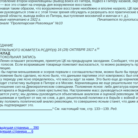
отовление второй корниловщины (вывод войск из Питера, подвоз к Питеру казаков, ок
, — все это ставит на очередь дня вооруженное восстание.
навая таким образом, что вооруженное восстание неизбежно и вполне назрело, ЦК пр
ии руководиться этим и с этой точки зрения об­суждать и разрешать все практические
рной области, вы­вода войск из Питера, выступления москвичей и минчан и т. д.).
ервые напечатано в 1922 г. Печатается по рукописи
урнале
"Пролетарская Революция" №10
ЕДАНИЕ
ш
ТРАЛЬНОГО КОМИТЕТА РСДРП(б)
16 (29) ОКТЯБРЯ 1917 г.
ОКЛАД
ТОКОЛЬНАЯ ЗАПИСЬ
 Ленин оглашает резолюцию, принятую ЦК на предыдущем заседании. Сообща­ет, что р
 голосов. Если возражавшие товарищи по­желают высказаться, то можно развернуть пр
люцию.
 бы партии меньшевиков и эсеров порвали с соглашательством, можно было бы пред
ложение было сделано, но ясно было, что данны­ми партиями этот компромисс был отве
у периоду уже ясно определилось, что массы идут за нами. Это было еще до корнилов
одит статистику выборов в Питере и в Москве. Корниловщина же еще решительнее тол
ношение сил на Демократическом совещании. Положение ясное: либо диктатура корни
етариата и бед­нейших слоев крестьянства. Настроением масс руководиться невозможн
ается учету; мы должны руководиться объективным анализом и оценкой революции. 
шевикам и требуют от них не слов, а дел, решительной политики и в борьбе с войной и
ву поло­жить политический анализ революции, то совершенно ясным станет, что даже 
рь подтверждают это.
* См. настоящий том, стр. 133—139.
Ред.
ыдущая страница ... 390
ующая страница ... 6