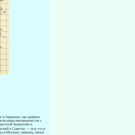
 в Германии, как крайнее
роза мира империалистов с
русской буржуа­зии и
ртией в Советах, — все это в
ы в Москве), наконец, явное