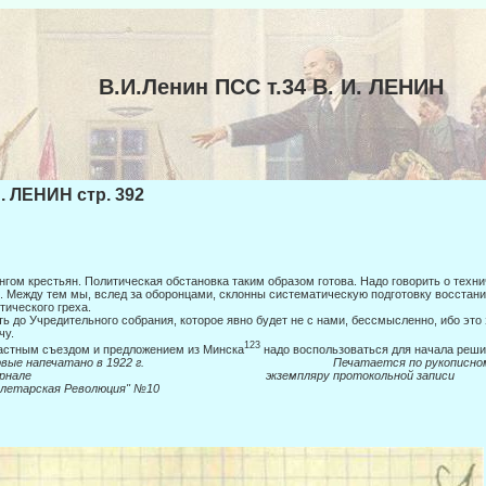
В.И.Ленин ПСС т.34 В. И. ЛЕНИН
И. ЛЕНИН стр. 392
нгом крестьян. Политическая обстановка таким образом готова. Надо говорить о техни
. Между тем мы, вслед за оборонцами, склонны систематическую подготовку восстани
тического греха.
ь до Учредительного собрания, которое явно будет не с нами, бессмысленно, ибо это
чу.
123
стным съездом и предложением из Минска
надо воспользоваться для начала реши
ервые напечатано в 1922 г. Печатается по рукописно
рнале
экземпляру протокольной записи
олетарская Революция" №10