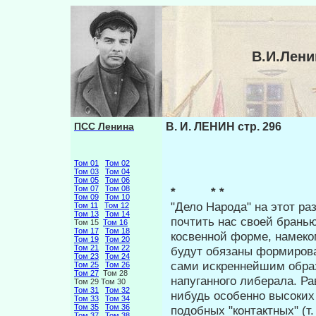
В.И.Лени
ПСС Ленина
В. И. ЛЕНИН стр. 296
Том 01
Том 02
Том 03
Том 04
Том 05
Том 06
Том 07
Том 08
* * *
Том 09
Том 10
"Дело Народа" на этот ра
Том 11
Том 12
Том 13
Том 14
почтить нас своей бранью
Том 15
Том 16
Том 17
Том 18
косвенной форме, намеко
Том 19
Том 20
Том 21
Том 22
будут обязаны формиро­ва
Том 23
Том 24
сами искреннейшим образ
Том 25
Том 26
Том 27
Том 28
напуганного либерала. Ра
Том 29 Том 30
Том 31
Том 32
нибудь особенно высоких
Том 33
Том 34
Том 35
Том 36
подобных "контактных" (т
Том 37
Том 38