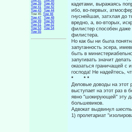
кадетами, выражаясь попр
Том 39
Том 40
Том 41
Том 42
ибо, во-первых, атмосфер
Том 43
Том 44
Том 45
Том 46
гнуснейшая, затхлая до 
Том 47
Том 48
Том 49
Том 50
вредно, а, во-вторых, ис
Том 51
Том 52
филистер способен даже 
Том 53
Том 54
Том 55
филистера.
Но как бы ни была понятна
запуганность эсера, име
быть в министериабельно
запугивать значит делат
оказаться граничащей с 
господа! Не надейтесь, ч
* * *
Деловые доводы на этот 
выступает на этот раз в 
явно "шокирующей" эту д
большевиков.
Адвокат выдвинул
шест
1) пролетариат "изолиров