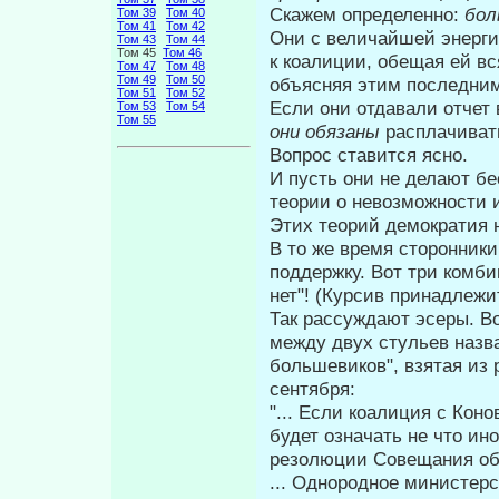
Скажем определенно:
бол
Том 39
Том 40
Том 41
Том 42
Они с величайшей энерг
Том 43
Том 44
Том 45
Том 46
к коалиции, обещая ей вс
Том 47
Том 48
Том 49
Том 50
объясняя этим последним
Том 51
Том 52
Если они отдавали отчет
Том 53
Том 54
Том 55
они обязаны
расплачи­ва
Вопрос ставится ясно.
И пусть они не делают б
теории о невозможно­сти 
Этих теорий демократия н
В то же время сторонник
поддержку. Вот три комби
нет"! (Курсив принадлежи
Так рассуждают эсеры. Во
между двух стульев назва
большевиков", взятая из 
сентября:
"... Если коалиция с Кон
будет означать не что ин
резолюции Совещания об о
... Однородное министер