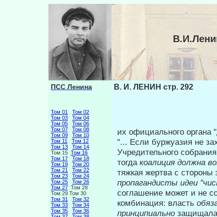
В.И.Лени
ПСС Ленина
В. И. ЛЕНИН стр. 292
Том 01
Том 02
Том 03
Том 04
Том 05
Том 06
Том 07
Том 08
их официального органа "
Том 09
Том 10
"... Если буржуазия не з
Том 11
Том 12
Том 13
Том 14
Учредительного собрани
Том 15
Том 16
Том 17
Том 18
тогда
коалиция должна во
Том 19
Том 20
Том 21
Том 22
тяжкая жертва с стороны
Том 23
Том 24
пропагандисты идеи "чис
Том 25
Том 26
Том 27
Том 28
соглашение может и не со
Том 29 Том 30
Том 31
Том 32
комбинация: власть
обяз
Том 33
Том 34
Том 35
Том 36
принципиально
защищала 
Том 37
Том 38