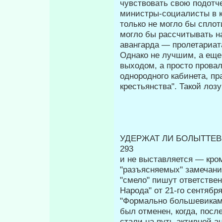
чувствовать свою подотче
министры-социалисты в к
только не могло бы сплот
могло бы рассчитывать н
авангарда — пролетариат
Однако не лучшим, а еще
выходом, а просто прова­
однородного кабинета, пр
крестьянства". Такой лозу
УДЕРЖАТ ЛИ БОЛЫТТЕВ
293
и не выставляется — кро
"разъясняемых" замеча­н
"смело" пишут ответстве
Народа" от 21-го сентября.
"Формально большевиками
был от­менен, когда, пос
стали на путь активной а