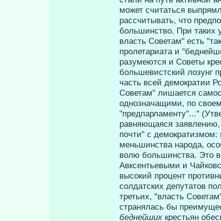
может считаться вы­прямл
рассчитывать, что предп
большинство. При таких 
власть Советам" есть "та
пролетариата и "беднейше
разумеются и Советы кре
большевистский лозунг 
часть всей демократии Ро
Советам" лишается самост
однозначащими, по своем
"предпарламенту"..." (У
равняющаяся заявлению, 
почти" с демократизмом:
меньшинства народа, особ
волю большинства. Это в
Авксентьевыми и Чайковс
высокий процент противн
солдатских депутатов п
третьих, "власть Советам
странялась бы преимущес
беднейших
крестьян обесп