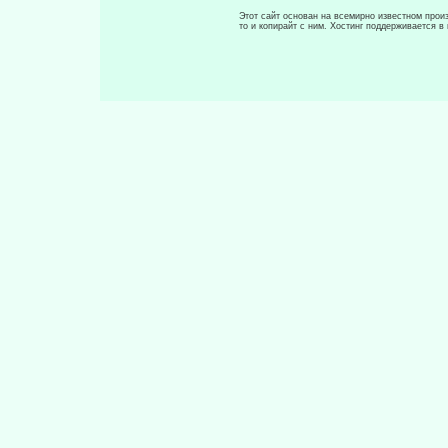
Этот сайт основан на всемирно известном произ
то и копирайт с ним. Хостинг поддерживается 