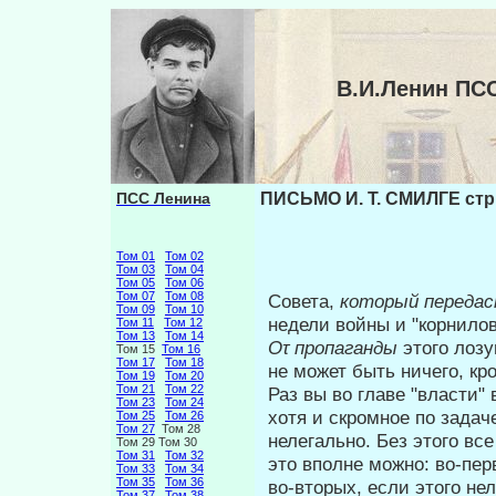
В.И.Ленин ПС
ПСС Ленина
ПИСЬМО И. Т. СМИЛГЕ стр.
Том 01
Том 02
Том 03
Том 04
Том 05
Том 06
Том 07
Том 08
Совета,
который переда
Том 09
Том 10
недели войны и "корнилов
Том 11
Том 12
Том 13
Том 14
Οτ
пропаганды
этого лоз
Том 15
Том 16
Том 17
Том 18
не может быть ничего, кр
Том 19
Том 20
Том 21
Том 22
Раз вы во главе "власти"
Том 23
Том 24
хотя и скромное по задач
Том 25
Том 26
Том 27
Том 28
нелегально. Без этого вс
Том 29 Том 30
Том 31
Том 32
это вполне можно: во-пе
Том 33
Том 34
Том 35
Том 36
во-вторых, если этого не
Том 37
Том 38