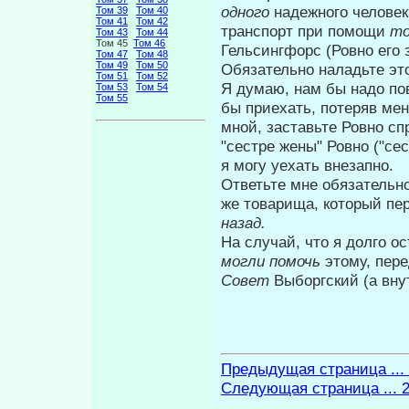
одного
надежного человек
Том 39
Том 40
Том 41
Том 42
транспорт при помощи
то
Том 43
Том 44
Том 45
Том 46
Гельсингфорс (Ровно его 
Том 47
Том 48
Том 49
Том 50
Обязательно наладьте эт
Том 51
Том 52
Я думаю, нам бы надо по
Том 53
Том 54
Том 55
бы приехать, потеряв мен
мной, за­ставьте Ровно с
"сестре жены" Ровно ("сес
я могу уехать внезапно.
Ответьте мне обязательн
же товарища, который пе
назад.
На случай, что я долго о
могли
помочь
этому, пер
Совет
Выборг­ский (а вну
Предыдущая страница ...
Следующая страница ... 