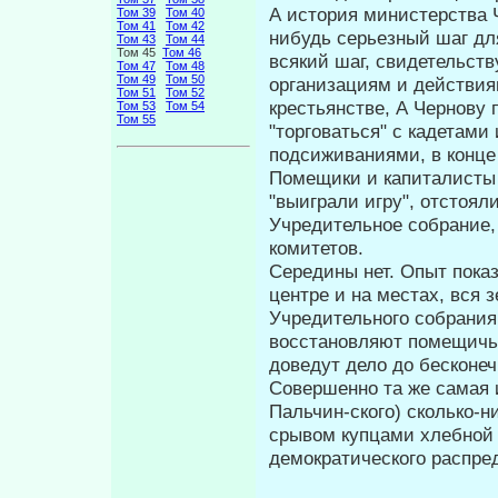
А история министерства Ч
Том 39
Том 40
Том 41
Том 42
нибудь серьезный шаг дл
Том 43
Том 44
Том 45
Том 46
всякий шаг, сви­детельс
Том 47
Том 48
Том 49
Том 50
организациям и дейст­ви
Том 51
Том 52
крестьянстве, А Чернову 
Том 53
Том 54
Том 55
"торговаться" с кадетами
подсиживаниями, в конце 
Помещики и капиталисты 
"выиграли игру", отстоя
Учредительное собра­ние
комитетов.
Середины нет. Опыт показ
центре и на местах, вся 
Учредительного собра­ния
восстановляют помещичью
доведут дело до бесконеч
Совершенно та же самая 
Пальчин-ского) сколько-н
срывом купцами хлебной
демократического распре