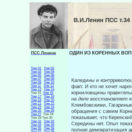
В.И.Ленин ПСС т.
ПСС Ленина
ОДИН ИЗ КОРЕННЫХ ВОП
Том 01
Том 02
Том 03
Том 04
Том 05
Том 06
Том 07
Том 08
Каледины и контрреволюц
Том 09
Том 10
факт. И кто не хочет наро
Том 11
Том 12
Том 13
Том 14
корниловщины правительс
Том 15
Том 16
Том 17
Том 18
на деле восстановляет 
Том 19
Том 20
Том 21
Том 22
Клембовскими, Гагариным
Том 23
Том 24
обращения с самим Корни
Том 25
Том 26
Том 27
Том 28
показывает, что Керенски
Том 29 Том 30
Том 31
Том 32
Середины нет. Опыт показ
Том 33
Том 34
Том 35
Том 36
полная демократизация а
Том 37
Том 38