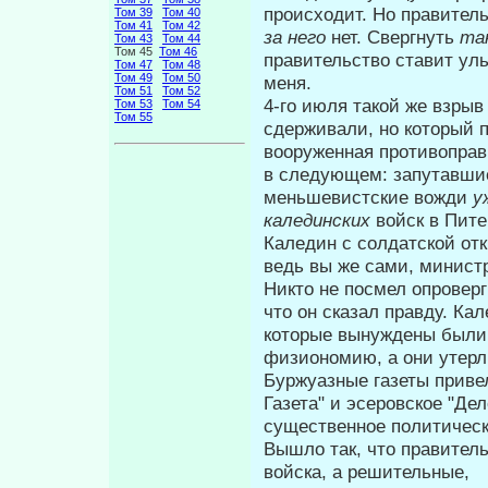
происходит. Но правительс
Том 39
Том 40
Том 41
Том 42
за него
нет. Свергнуть
та
Том 43
Том 44
Том 45
Том 46
правительство ставит уль
Том 47
Том 48
Том 49
Том 50
меня.
Том 51
Том 52
4-го июля такой же взрыв
Том 53
Том 54
Том 55
сдерживали, но который 
вооруженная противо­прав
в следующем: запутавшие
меньшевистские вожди
у
калединских
войск в Пите
Каледин с солдатской от
ведь вы же сами, министр
Никто не по­смел опрове
что он сказал правду. К
которые вынуждены были 
физиономию, а они утерли
Буржуазные газеты приве
Газета" и эсеровское "Де
существенное политиче­с
Вышло так, что правител
войска, а решительные,