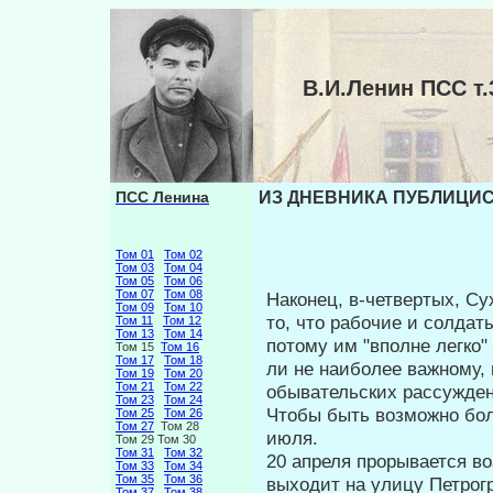
В.И.Ленин ПСС 
ПСС Ленина
ИЗ ДНЕВНИКА ПУБЛИЦИСТ
Том 01
Том 02
Том 03
Том 04
Том 05
Том 06
Том 07
Том 08
Наконец, в-четвертых, Су
Том 09
Том 10
то, что рабочие и солда
Том 11
Том 12
Том 13
Том 14
потому им "вполне легко"
Том 15
Том 16
Том 17
Том 18
ли не наиболее важному, 
Том 19
Том 20
Том 21
Том 22
обывательских рассужден
Том 23
Том 24
Чтобы быть возможно бо
Том 25
Том 26
Том 27
Том 28
июля.
Том 29 Том 30
Том 31
Том 32
20 апреля прорывается в
Том 33
Том 34
Том 35
Том 36
выхо­дит на улицу Петрог
Том 37
Том 38