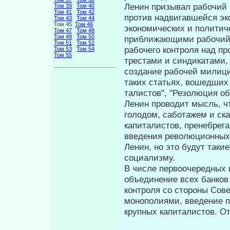
Ленин призывал рабочий 
Том 39
Том 40
Том 41
Том 42
против надвигавшейся эк
Том 43
Том 44
Том 45
Том 46
экономических и политич
Том 47
Том 48
Том 49
Том 50
приближающими рабочий 
Том 51
Том 52
рабочего контроля над пр
Том 53
Том 54
Том 55
трестами и синдикатами,
создание рабочей милици
таких статьях, вошедших в
талистов", "Резолюция об
Ленин проводит мысль, ч
голодом, саботажем и с
капиталистов, пренебрег
введения революционных 
Ленин, но это будут таки
социализму.
В числе первоочередных 
объеди­нение всех банко
контроля со стороны Сов
монополиями, вве­дение 
крупных капиталистов. О