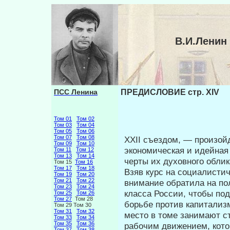
В.И.Ленин
ПСС Ленина
ПРЕДИСЛОВИЕ стр. XIV
Том 01
Том 02
Том 03
Том 04
Том 05
Том 06
Том 07
Том 08
XXII съездом, — произой
Том 09
Том 10
экономиче­ская и идейна
Том 11
Том 12
Том 13
Том 14
черты их духовного облик
Том 15
Том 16
Том 17
Том 18
Взяв курс на социалисти
Том 19
Том 20
Том 21
Том 22
внимание обратила на по
Том 23
Том 24
класса России, чтобы по
Том 25
Том 26
Том 27
Том 28
борьбе против капитализ
Том 29 Том 30
Том 31
Том 32
место в томе занимают с
Том 33
Том 34
Том 35
Том 36
рабочим движением, котор
Том 37
Том 38