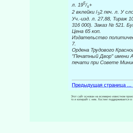
5
л. 19
/
+
s
2 вклейки
/
2
печ. л. У сло
3
Уч.-изд. л. 27,88, Тираж 1
316 000). Заказ № 521. Б
Цена 65 коп.
Издательство политичес
7.
Ордена Трудового Красно
"Печатный Двор" имени А
печати при Совете Минист
Предыдущая страница ...
Этот сайт основан на всемирно известном произ
то и копирайт с ним. Хостинг поддерживается 