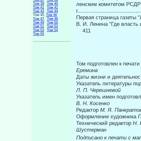
ленским комитетом РСДР
Том 39
Том 40
Том 41
Том 42
г....................................
Том 43
Том 44
Том 45
Том 46
Первая страница газеты "Л
Том 47
Том 48
Том 49
Том 50
В. И. Ленина "Где власть и где
Том 51
Том 52
411
Том 53
Том 54
Том 55
Том подготовлен к печат
Еремина
Даты жизни и деятельнос
Указатель литературы по
Л. П. Черешневой
Указатель имен подготов
В. Н. Косенко
Редактор
М. Я. Панкрато
Оформление художника
П
Технический редактор
Η.
Шустерман
Подписано к печати с ма