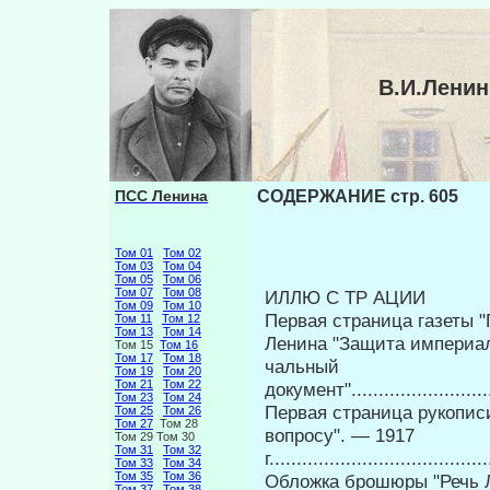
В.И.Лени
ПСС Ленина
СОДЕРЖАНИЕ стр. 605
Том 01
Том 02
Том 03
Том 04
Том 05
Том 06
Том 07
Том 08
ИЛЛЮ С ТР АЦИИ
Том 09
Том 10
Первая страница газеты "П
Том 11
Том 12
Том 13
Том 14
Ленина "Защита империал
Том 15
Том 16
Том 17
Том 18
чальный
Том 19
Том 20
Том 21
Том 22
документ"............................
Том 23
Том 24
Первая страница рукопис
Том 25
Том 26
Том 27
Том 28
вопросу". — 1917
Том 29 Том 30
Том 31
Том 32
г.....................................
Том 33
Том 34
Том 35
Том 36
Обложка брошюры "Речь Л
Том 37
Том 38