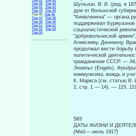
Шульгин, В. В.
(род. в 18
Том 39
Том 40
Том 41
Том 42
дум от Волынской губерн
Том 43
Том 44
Том 45
Том 46
"Киевлянина" — органа ру
Том 47
Том 48
Том 49
Том 50
поддерживал буржуазное 
Том 51
Том 52
социалисти­ческой револ
Том 53
Том 54
Том 55
"добровольческой армии"
Алексееву, Деникину, Вра
продолжал вести борьбу п
политической деятельнос
гражданином СССР. —
34
Энгельс
(Engels),
Фридри
коммунизма, вождь и учи
К. Маркса (см. статью В.
2, стр. 1 — 14). —
115, 11
583
ДАТЫ ЖИЗНИ И ДЕЯТЕЛЬ
(Май
—
июль 1917)