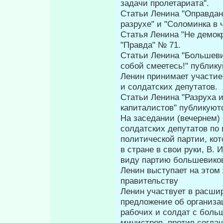
задачи пролетариата".
Статьи Ленина "Оправдан
разрухе" и "Соломинка в 
Статья Ленина "Не демокр
"Правда" № 71.
Статьи Ленина "Большеви
собой смеетесь!" публику
Ленин принимает участие 
и солдатских депутатов.
Статьи Ленина "Разруха и
капиталистов" публикуютс
На заседании (вечернем) 
солдатских депутатов по 
политической партии, кот
в стране в свои руки, В. 
виду партию большевико
Ленин выступает на этом
правительству
Ленин участвует в расши
предложение об организа
рабочих и солдат с боль
министров, против соглаш