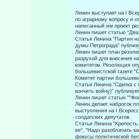
Ленин выступает на I Все
по аграрному вопросу и 
написанный им проект ре
Ленин пишет статью "Два 
Статья Ленина "Партии н
думы Петрограда" публику
Ленин пишет план резолю
разрухой для внесения н
коми­тетов. Резолюция оп
большевистской газете "
Комитет партии большеви
Статья Ленина "Сделка с
кончить войну)" публику­е
Ленин пишет статью ""Фок
Ленин делает набросок пл
выступления на I Всерос
солдатских депутатов.
Статьи Ленина "Крепость 
ее", "Надо разоблачать ка
фо­кусы политической бес