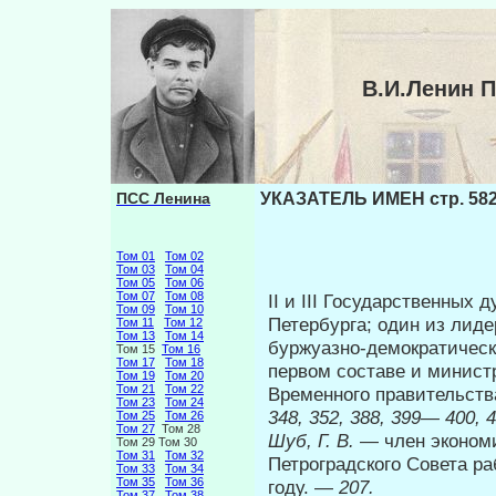
В.И.Ленин 
ПСС Ленина
УКАЗАТЕЛЬ ИМЕН стр. 58
Том 01
Том 02
Том 03
Том 04
Том 05
Том 06
Том 07
Том 08
II и III Государственных
Том 09
Том 10
Петербурга; один из лид
Том 11
Том 12
Том 13
Том 14
буржуазно-демократическ
Том 15
Том 16
Том 17
Том 18
первом составе и минист
Том 19
Том 20
Том 21
Том 22
Временного правительств
Том 23
Том 24
348, 352, 388, 399— 400, 4
Том 25
Том 26
Том 27
Том 28
Шуб, Г. В.
— член экономи
Том 29 Том 30
Том 31
Том 32
Петроградского Совета ра
Том 33
Том 34
Том 35
Том 36
году. —
207.
Том 37
Том 38