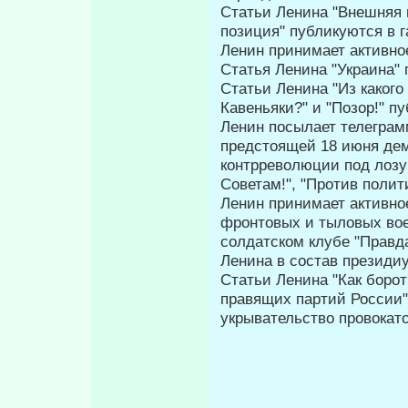
Статьи Ленина "Внешняя 
позиция" публикуются в г
Ленин принимает активное
Статья Ленина "Украина" 
Статьи Ленина "Из какого
Кавеньяки?" и "Позор!" п
Ленин посылает телеграм
предстоящей 18 июня дем
контрреволюции под лозу
Советам!", "Против поли­т
Ленин принимает активно
фронтовых и ты­ловых во
солдатском клубе "Правд
Ленина в состав президи
Статьи Ленина "Как борот
правящих партий России",
укрывательство провокато