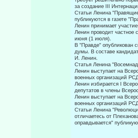
за создание III Ин­тернац
Статьи Ленина "Правящие
публикуются в газете "Пр
Ленин принимает участие
Ленин проводит частное 
июня (1 июля).
В "Правде" опубликован с
думы. В составе кандидат
И. Ленин.
Статья Ленина "Восемнадц
Ленин выступает на Всер
военных организаций РСД
Ленин избирается I Всер
депутатов в члены Всерос
Ленин выступает на Всер
военных органи­заций РСД
Статьи Ленина "Революци
отличаетесь от Плеханова
оправдывает­ся" публикую