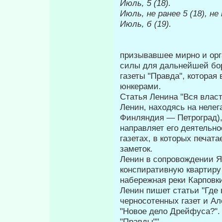
Июль, 5 (18).
Июль, не ранее
5 (18), не 
Июль, б (19).
призывавшее мирно и орг
силы для дальнейшей бор
газеты "Правда", которая 
юнкерами.
Статья Ленина "Вся власт
Ленин, находясь на неле
Финляндия — Петроград),
направляет его деятельно
газетах, в которых печат
заметок.
Ленин в сопровождении Я.
конспиративную квартиру 
набережная реки Карповки,
Ленин пишет статьи "Где 
черносотенных газет и Але
"Новое дело Дрей­фуса?".
"Правды"".