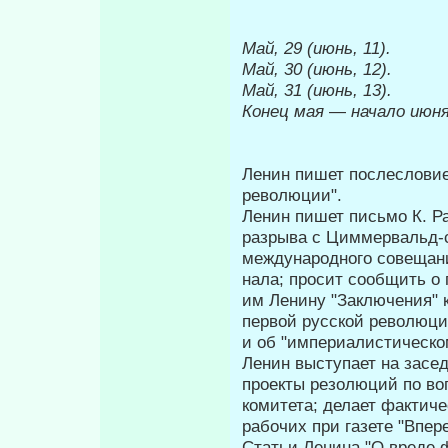
Май, 29 (июнь, 11).
Май, 30 (июнь, 12).
Май, 31 (июнь, 13).
Конец мая
—
начало июня
Ленин пишет послесловие
революции".
Ленин пишет письмо К. Р
разрыва с Циммервальд-
международного совещани
нала; просит сообщить о 
им Ленину "Заключения" к
первой русской ре­волюци
и об "империалистическо
Ленин выступает на засе
проекты резолюций по воп
комитета; делает фактиче
рабочих при газете "Впере
Статьи Ленина "О вреде ф