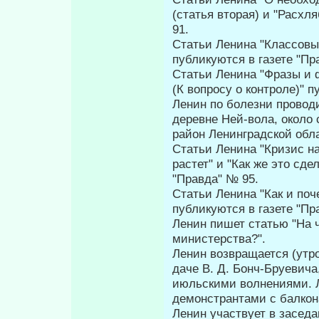
(статья вторая) и "Расхл
91.
Статьи Ленина "Классовы
публикуются в газете "Пр
Статьи Ленина "Фразы и ф
(К вопросу о контроле)" п
Ленин по болезни проводи
деревне Ней-вола, около
район Ленинградской обла
Статьи Ленина "Кризис на
растет" и "Как же это сде
"Правда" № 95.
Статьи Ленина "Как и поч
публикуются в газете "Пр
Ленин пишет статью "На ч
министерства?".
Ленин возвращается (утро
даче В. Д. Бонч-Бруевича
июльскими волнениями. Л
демонстрантами с балкон
Ленин участвует в засед