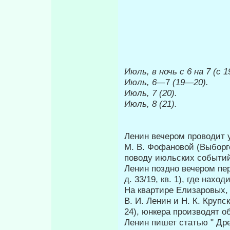
Июль, в ночь с 6 на 7 (с 1
Июль, 6
—7
(19—20).
Июль, 7 (20).
Июль, 8 (21).
Ленин вечером проводит 
М. В. Фофановой (Выборгск
поводу июльских событи
Ленин поздно вечером пер
д. 33/19, кв. 1), где наход
На квартире Елизаровых,
В. И. Ленин и Н. К. Крупск
24), юнкера производят о
Ленин пишет статью " Др