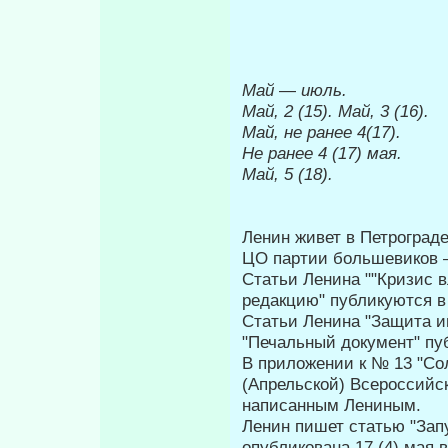
Май
—
июль.
Май, 2 (15). Май, 3 (16).
Май, не ранее
4(17).
Не ранее
4 (17) мая.
Май, 5 (18).
Ленин живет в Петрограде
ЦО партии большевиков —
Статьи Ленина ""Кризис в
редакцию" публикуются в 
Статьи Ленина "Защита и
"Печальный документ" пуб
В приложении к № 13 "С
(Апрельской) Всероссийс
написанным Лени­ным.
Ленин пишет статью "Зап
опубликована 17 (4) мая в