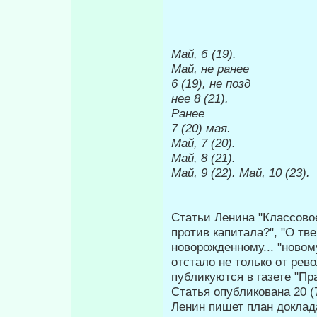
Май, б (19).
Май, не ранее
6 (19), не позд­
нее 8 (21).
Ранее
7 (20) мая.
Май, 7 (20).
Май, 8 (21).
Май, 9 (22). Май, 10 (23).
Статьи Ленина "Классово
против капитала?", "О тв
новорожденному... "новом
отстало не только от рев
публикуются в газете "Пр
Статья опубликова­на 20 (
Ленин пишет план доклад