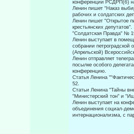
конференции РСДРП(б) на
Ленин пишет "Наказ выби
рабочих и солдатских депу
Ленин пишет "Открытое пи
крестьянских депутатов".
"Солдатская Правда" № 1
Ленин выступает в помеще
собрании петроградской 
(Апрельской) Всероссийс
Ленин отправляет телегра
посылке особого делегат
конференцию.
Статья Ленина ""Фактичес
52.
Статьи Ленина "Тайны вне
"Министерский тон" и "Ищ
Ленин выступает на конф
объединения социал-демок
интернационализма, с па