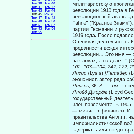
милитаристскую пропаган
Том 39
Том 40
Том 41
Том 42
революции 1918 года в Ге
Том 43
Том 44
Том 45
Том 46
революционный авангард 
Том 47
Том 48
Том 49
Том 50
Fahne" ("Красное Знамя"
Том 51
Том 52
партии Германии и руков
Том 53
Том 54
Том 55
1919 года. После подавле
Оценивая деятельность К.
преданности вождя интер
революции... Это имя —
на словах, а на деле..." 
102, 103—104, 242, 272, 
Лизис
(Lysis)
[Летайер
(L
экономист, автор ряда р
Липкин, Ф. А.
—
см.
Чере
Ллойд Джордж
(Lloyd Geo
государственный деятель 
член парламента. В 1905
— министр финансов. Игр
правительства Англии, н
империалистической войн
задержать или предотвра