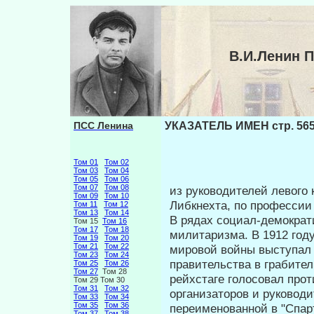
В.И.Ленин 
ПСС Ленина
УКАЗАТЕЛЬ ИМЕН стр. 56
Том 01
Том 02
Том 03
Том 04
Том 05
Том 06
Том 07
Том 08
из руководителей левого
Том 09
Том 10
Либкнехта, по профессии 
Том 11
Том 12
Том 13
Том 14
В рядах социал-демократ
Том 15
Том 16
Том 17
Том 18
милитаризма. В 1912 году
Том 19
Том 20
Том 21
Том 22
мировой войны выступал п
Том 23
Том 24
правительства в грабител
Том 25
Том 26
Том 27
Том 28
рейхстаге голосовал прот
Том 29 Том 30
Том 31
Том 32
организаторов и руководи
Том 33
Том 34
Том 35
Том 36
переименованной в "Спарта
Том 37
Том 38