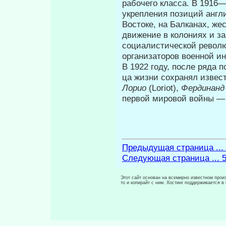
рабочего класса. В 1916
укрепления позиций англ
Востоке, на Балканах, ж
движение в колониях и з
социалистической ре­вол
организаторов военной ин
В 1922 году, после ряда п
ца жизни сохранял извес
Лорио
(Loriot),
Фердинан
первой мировой войны —
Предыдущая страница ...
Следующая страница ... 
Этот сайт основан на всемирно известном произ
то и копирайт с ним. Хостинг поддерживается 