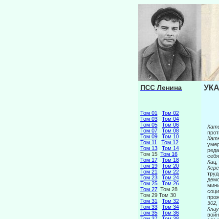
ПСС Ленина
УКА
Том 01
Том 02
Том 03
Том 04
Том 05
Том 06
Кат
Том 07
Том 08
прот
Том 09
Том 10
Катк
Том 11
Том 12
умер
Том 13
Том 14
реда
Том 15
Том 16
себя
Том 17
Том 18
Кац,
Том 19
Том 20
Кере
Том 21
Том 22
труд
Том 23
Том 24
демо
Том 25
Том 26
мини
Том 27
Том 28
соци
Том 29 Том 30
прож
Том 31
Том 32
302,
Том 33
Том 34
Кла
Том 35
Том 36
войн
Том 37
Том 38