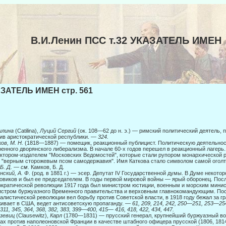
В.И.Ленин ПСС т.32 УКАЗАТЕЛЬ ИМЕН
ЗАТЕЛЬ ИМЕН стр. 561
илина
(Catilina),
Луций Сергий
(ок. 108—62 до н. э.) — римский политический деятель, 
ив аристократической республики. —
324.
ов, М. Н.
(1818—1887) — помещик, реакционный публицист. Политическую деятельност
енного дворянского либерализма. В начале 60-х годов перешел в реакционный ла­герь
ктором-издателем "Московских Ведомостей", которые стали рупором монархической р
 "верным сторожевым псом самодержавия". Имя Кат­кова стало символом самой огол
 Б. Д.
—
см.
Камков, Б. Д.
нский, А. Ф.
(род. в 1881 г.) — эсер. Депутат IV Государственной думы. В Думе некото
овиков и был ее председателем. В годы первой мировой войны — ярый оборо­нец. Пос
кратической революции 1917 года был министром юстиции, военным и морским минис
стром буржуазного Временного правительства и верховным главнокомандующим. По
алистической революции вел борьбу против Советской власти, в 1918 году бежал за г
ивает в США, ведет антисовет­скую пропаганду. —
61, 209, 214, 242, 250—251, 253—254,
 311, 345, 364, 368, 382, 383, 399—400, 415— 416, 418, 422, 434, 447.
узевиц
(Clausewitz),
Карл
(1780—1831) — прусский генерал, крупнейший буржуазный во
ах против наполеоновской Франции в качестве штабного офицера прусской (1806, 1814