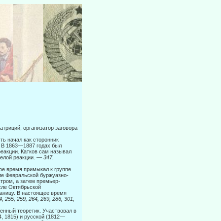
патриций, организатор заговора
ь начал как сторонник
. В 1863—1887 годах был
еакции. Катков сам называл
телой реакции. —
347.
рое время примыкал к группе
ле Февральской буржуазно-
тром, а затем премьер-
сле Октябрьской
раницу. В настоящее время
 255, 259, 264, 269, 286, 301,
енный теоретик. Участвовал в
, 1815) и русской (1812—