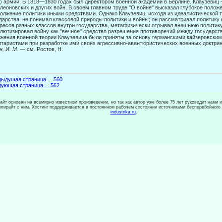
) армий. В 1818—1830 годах был директором военной академии в Берлине. Клаузевиц 
леоновских и других войн. В своем главном труде "О войне" высказал глубокое положе
олжение политики иными средствами. Однако Клаузевиц, исходя из идеалистической т
дарства, не по­нимал классовой природы политики и войны; он рассматривал политику 
ресов разных классов внутри государства, метафизически отрывал внешнюю политику 
лютизировал войну как "вечное" средство разрешения противоречий между государст
жения военной теории Клаузевица были приняты за основу германскими кайзеров­ски
таристами при разработке ими своих агрессивно-авантюристических воен­ных доктри
н, И. М.
—
см.
Ростов, Н.
ыдущая страница ... 560
ующая страница ... 562
сайт основан на всемирно известном произведении, но так как автор уже более 75 лет руководит нами 
копирайт с ним. Хостинг поддерживается в постоянном рабочем состоянии источниками бесперебойного
industrika.ru
.