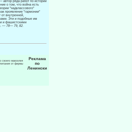
— автор ряда работ по истории
ние о том, что война есть
еории "надклассового"
как проявление "гармонии"
от внутрен­ней,
вами. Эти и подобные им
ми и фашистскими
н. —
78
—
79, 82.
Реклама
из своего мавзолея
по
 питания от фирмы
Ленински