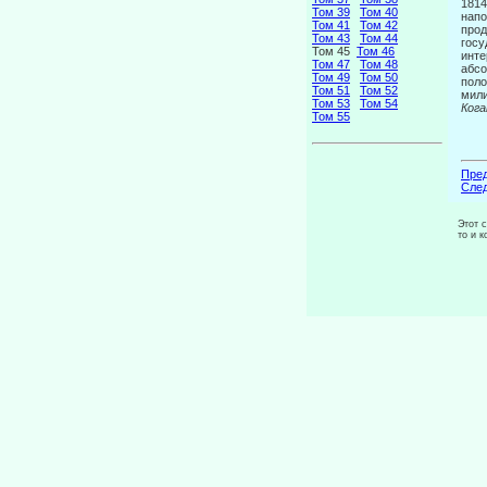
1814
Том 39
Том 40
напо
Том 41
Том 42
прод
Том 43
Том 44
госу
Том 45
Том 46
инте
Том 47
Том 48
абсо
Том 49
Том 50
поло
Том 51
Том 52
мили
Том 53
Том 54
Кога
Том 55
Пред
След
Этот 
то и 