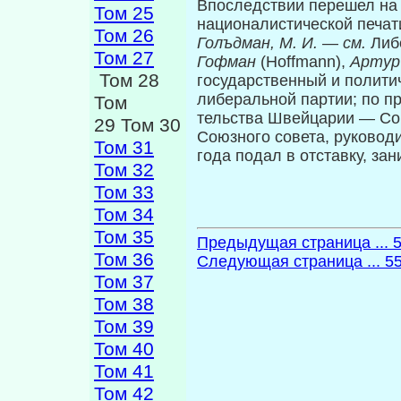
Впоследствии перешел на 
Том 25
националистической печат
Том 26
Голъдман, М. И.
—
см.
Либ
Том 27
Гофман
(Hoffmann),
Артур
Том 28
государственный и полити
либеральной партии; по пр
Том
тельства Швейцарии — Сою
29 Том 30
Союзного совета, руковод
Том 31
года подал в отставку, за
Том 32
Том 33
Том 34
Том 35
Предыдущая страница ... 
Том 36
Следующая страница ... 5
Том 37
Том 38
Том 39
Том 40
Том 41
Том 42