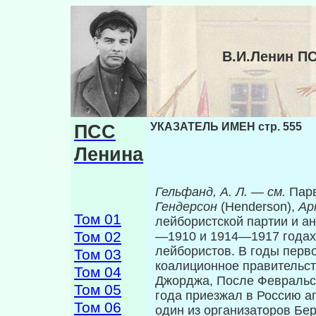
В.И.Ленин П
ПСС
УКАЗАТЕЛЬ ИМЕН стр. 555
Ленина
Гельфанд, А. Л.
—
см.
Парв
Гендерсон
(Henderson),
Ар
Том 01
лейбористской партии и а
Том 02
—1910 и 1914—1917 годах
лейбористов. В годы перв
Том 03
коалиционное прави­тельст
Том 04
Джорджа, После Февральс
Том 05
года приезжал в Россию а
Том 06
один из организаторов Бер