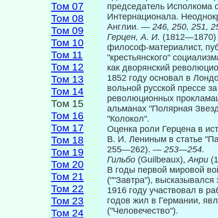
Том 07
председатель Исполкома о
Интернационала. Неоднокр
Том 08
Англии. —
246, 250, 251, 2
Том 09
Герцен, А. И.
(1812—1870) 
Том 10
философ-материалист, пуб­
Том 11
"крестьянского" социализм
Том 12
как дворянский революцио
1852 году основал в Лонд
Том 13
вольной русской прессе за
Том 14
революционных прокламаци
Том 15
альма­нах "Полярная Звезд
Том 16
"Колокол".
Том 17
Оценка роли Герцена в ис
Том 18
В. И. Лениным в статье "Па
255—262). —
253
—
254.
Том 19
Гильбо
(Guilbeaux),
Анри
(
Том 20
В годы первой миро­вой в
Том 21
(""Завтра"), высказывался
Том 22
1916 году участвовал в ра
Том 23
годов жил в Германии, явл
("Человечество").
Том 24