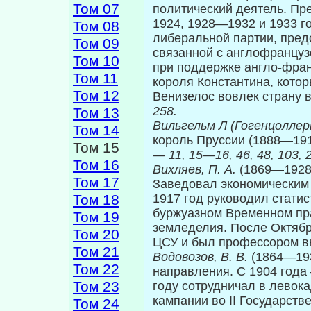
Том 07
политический деятель. Пр
1924, 1928—1932 и 1933 г
Том 08
либеральной партии, пред
Том 09
связанной с англо­француз
Том 10
при поддержке англо-фран
Том 11
короля Константина, кото
Том 12
Венизелос вовлек страну 
258.
Том 13
Вильгельм Л (Гогенцоллер
Том 14
король Пруссии (1888—191
Том 15
—
11, 15—16, 46, 48, 103, 
Том 16
Вихляев, П. А.
(1869—1928)
Том 17
Заведовал экономическим 
Том 18
1917 год руководил стати
буржуазном Временном пр
Том 19
земледелия. После Октябр
Том 20
ЦСУ и был профессором в
Том 21
Водовозов, В. В.
(1864—19
Том 22
направления. С 1904 года
Том 23
году сотрудничал в левока
кампании во II Государств
Том 24