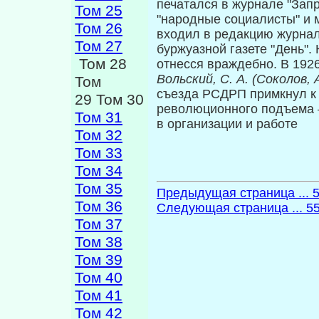
печатался в журнале "Запр
Том 25
"народные социалисты" и 
Том 26
входил в редакцию журнал
Том 27
буржуазной газете "День"
Том 28
отнесся враждебно. В 192
Вольский, С. А. (Соколов, 
Том
съезда РСДРП примкнул к 
29 Том 30
революционного подъема —
Том 31
в организации и работе
Том 32
Том 33
Том 34
Том 35
Предыдущая страница ... 
Том 36
Следующая страница ... 5
Том 37
Том 38
Том 39
Том 40
Том 41
Том 42