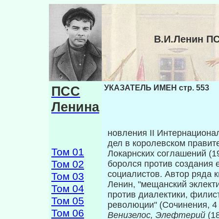
В.И.Ленин П
ПСС
УКАЗАТЕЛЬ ИМЕН стр. 553
Ленина
новления II Интернациона
дел в королевском прави­т
Том 01
Локарнских соглашений (1
Том 02
боролся против создания 
социалистов. Автор ряда к
Том 03
Ленин, "мещанский эклект
Том 04
против диалектики, филис
Том 05
революции" (Сочинения, 4 и
Том 06
Венизелос, Элефтерий
(1