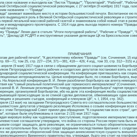
ла свое название и выходила как "Листок "Правды"", "Пролетарий", "Рабочий", "Рабоч
кой Октябрьской социалистической революции, с 27 октября (9 ноября) 1917 года, газ
ним названием — "Правда".
вда" занимает важнейшее место в истории большевистской печати. Воспитанное ею п
ало выдающуюся роль в Великой Октябрьской социалистической рево­люции и строите
 первой легальной массовой рабочей газетой и знаменовала собой новый этап в разви
ии и международного пролета­риата. С 1914 года день выхода первого номера "Правды
чей печати.
ку "Правды" Ленин дал в статьях "Итоги полугодовой работы", "Рабочие и "Правда"", "
ть", "Доклад ЦК РСДРП и инструктивные указания делегации ЦК на Брюссельском сов
64 ПРИМЕЧАНИЯ
тогам дня рабочей печати", "К десятилетнему юбилею "Правды"" (см. Сочинения, 15 изд.
стр. 69—71; том 25, стр. 227—234, 371—381, 418— 426; 4 изд., том 33, стр. 312—315) и 
 апреля (9 мая) 1917 года в связи с обращением датского социал-шовиниста Боргбье
лком Петроградского Совета рабочих и солдатских депутатов постановил взять на се
ународной социалистической конференции. На конференцию при­глашались как социа
люционные интернационалисты. Целью конференции было, по словам Боргбьерга, выр
. На Апрельской конференции В. И. Ленин разоблачил Боргбьерга как агента немецкого
твия как "самый реаль­ный политический шаг германского империализма" (Сочинения, 5 и
сан­ной В. И. Лениным резолюции "По поводу предложения Боргбьерга" партия предост
еренции, организуемой Боргбьергом, ибо на деле эта конференция якобы социали­стов
рывающей происходящие за ее спиной сделки дипломатов, обменивающих одни аннекси
люциях и решениях съездов, конференций и пленумов ЦК", ч. I, 1954, стр. 342).
преля (13 мая) на заседании Петроградского Совета его соглашательское большинств
шевистских депутатов утвердило резолюцию Исполкома о созыве конференции всех со
и с этим Петроградский Совет принял два обращения: "К социалистам всех стран", ци
и", которые были опубликованы в газетах 2 (15) мая 1917 года.
дая мировую войну как чудовищное преступление, подготовленное империалистами в
певистские соглашатели утверждали, что война со стороны России перестала быть и
ывали солдат защищать дело революции, не ограничиваться только обо­ронительными
и и наступательные бои, пугали солдат вредными по­следствиями братания с солдатам
 тех же документах оборонческий блок защищал аннексионистскую сущность внешней 
рреволюционного Временного правительства, утверждая, будто оно стоит на платформ