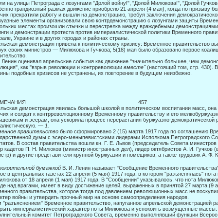
и на улицы Петрограда с ло­зунгами "Долой войну!", "Долой Милюкова!", "Долой Гучкова
енно грандиозный размах движение приобрело 21 апреля (4 мая), когда по призыву 
чих прекратили работу и вышли на демонстрацию, требуя заключения демократическо
уазные элементы организовали свою контрдемонстрацию с лозунгами защиты Временн
ольких местах произошли стычки и перестрелка между враждебными демонст­рациями
нги и демонстрации протеста против империалистической политики Временного правит
рале, Украине и в других городах и районах страны.
льская демонстрация привела к политическому кризису: Временное правительство вы
вух своих министров — Милюкова и Гучкова; 5(18) мая было образовано первое коал
ительство.
. Ленин оценивал апрельские события как движение "значительно большее, чем демон
люция", как "взрыв революции и контрреволюции
вместе"
(настоящий том, стр. 430). 
ины подобных кризисов не устранены, их повторение в будущем неизбежно.
РИМЕЧАНИЯ 457
льская демонстрация явилась большой школой в политическом воспитании масс, она 
чих и солдат к контрреволюционному Временному правительству и его мелко­буржуа
шевикам и эсерам, она ускорила процесс перерастания буржуазно-демократической
иалистическую. —
1.
менное правительство
было сформировано 2 (15) марта 1917 года по соглашению Вре
дарственной думы с эсеро-меныпевистскими лидерами Исполкома Петроградского Сов
татов. В состав правительства вошли кн. Г. Е. Львов (председатель Совета министров
р кадетов П. Н. Милюков (министр иностранных дел), ли­дер октябристов А. И. Гучков 
стр) и другие представители круп­ной буржуазии и помещиков, а также трудовик А. Ф. 
покоительной бумажкой
В. И. Ленин называет "Сообщение Временного правительства"
ое в центральных газетах 22 апреля (5 мая) 1917 года, в котором "разъяснялась" нот
илюкова от 18 апреля (1 мая) 1917 года. В "Сообщении" указывалось, что нота Милюко
де над врагами, имеет в виду достижение целей, выражен­ных в принятой 27 марта (9 
енного правительства, которое тогда под давле­нием революционных масс не поскуп
ктер войны и утвердить проч­ный мир на основе самоопределения народов.
 "разъяснением" Временное правительство, напуганное апрельской демонстрацией ра
рыть империалистический характер ноты Милюкова и успокоить возмущенные массы.
лнительный комитет Петроградского Совета, временно выполнявший функции Всеросси