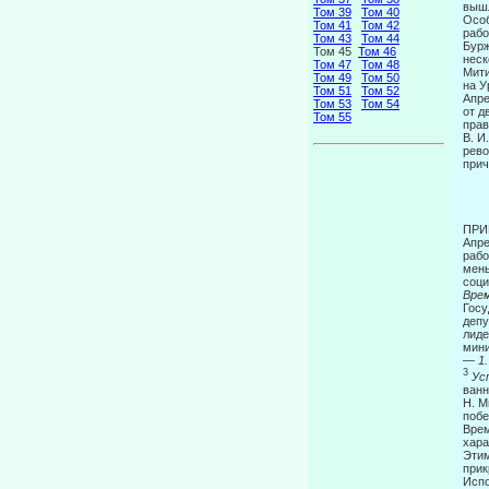
вышл
Том 39
Том 40
Особ
Том 41
Том 42
рабо
Том 43
Том 44
Бурж
Том 45
Том 46
неск
Том 47
Том 48
Мити
Том 49
Том 50
на У
Том 51
Том 52
Апре
Том 53
Том 54
от д
Том 55
прав
В. И
рево
прич
П
Апре
рабо
мень
соц
Вре
Госу
депу
лиде
мини
—
1.
3
Ус
ванн
Н. М
побе
Врем
хара
Этим
прик
Испо