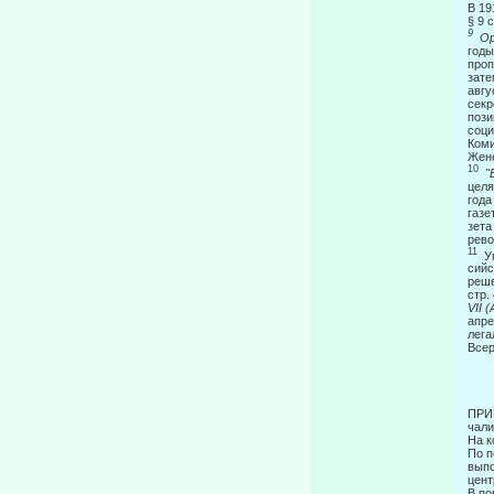
В 19
§ 9 
9
Ор
годы
проп
зате
авгу
секр
пози
соци
Коми
Жен
10
"
целя
года
газе
зета
рево
11
У
сийс
реше
стр.
VII 
апре
лега
Всер
П
чали
На к
По п
выпо
цент
В по