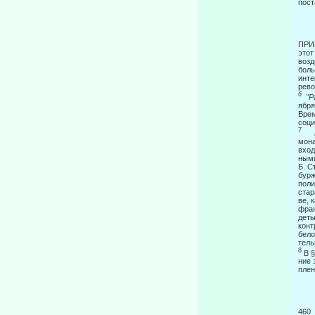
пост
П
этот
возд
боль
инте
рево
6
"Р
ября
Врем
соци
7
мона
вход
ными
Б. С
бурж
поли
стар
ве, 
фран
деты
конт
бело
тель
8
В 
ние 
плен
4