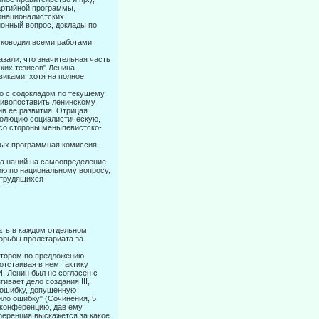
артийной программы,
рнационалистских
ионный вопрос, доклады по
ково­дил всеми работами
зали, что значительная часть
ких тезисов" Ленина.
иками, хотя на полное
 с со­докладом по текущему
тивопоставить ленинскому
в ее развития. Отрицая
волюцию социалистическую,
со стороны меныпевистско-
рых программная комиссия,
а на­ций на самоопределение
ию по национальному вопросу,
 трудящихся
ть в каж­дом отдельном
борьбы пролетариата за
отором по предложению
отстаивая в нем тактику
. Ленин был не согласен с
вает дело создания III,
 ошибку, допущенную
ило ошибку" (Сочинения, 5
 конферен­цию, дав ему
ференция выскажется за какое