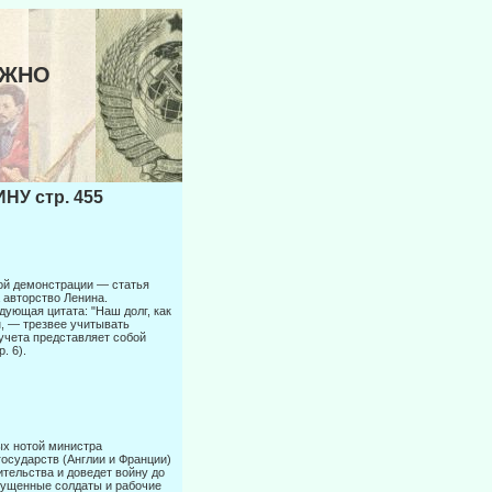
ОЖНО
У стр. 455
ой демонст­рации — статья
 авторство Ленина.
дующая цитата: "Наш долг, как
н, — трезвее учитывать
учета представляет собой
. 6).
х нотой мини­стра
осу­дарств (Англии и Франции)
ительства и доведет войну до
змущенные солдаты и рабочие