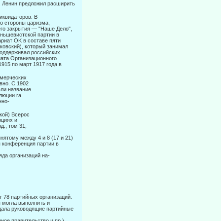
И. Ленин предложил расширить
иквидаторов. В
о стороны царизма,
го закрытия — "Наше Дело",
еньшевистской партии в
ариат OK в составе пяти
мковский), который занимал
поддерживал российских
ата Организаци­онного
15 по март 1917 года в
ммерческих
вно. С 1902
али название
юции га­
нно-
ой) Всерос­
юциях и
д., том 31,
нятому между 4 и 8 (17 и 21)
я конференция партии в
да ор­ганизаций на-
78 пар­тийных организаций.
 могла выполнить и
здала руководящие партийные
ое правительство и пр.),