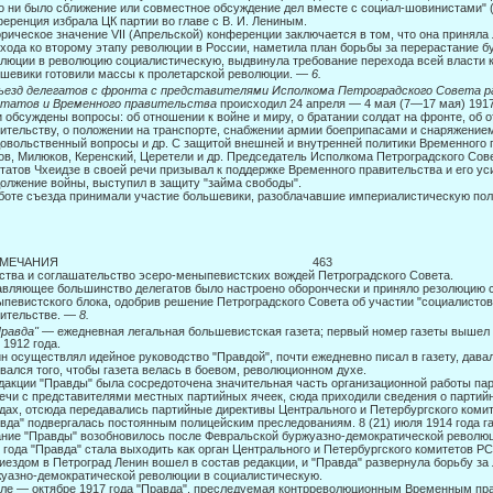
о ни было сближение или совместное обсуждение дел вместе с социал-шовинистами" (н
еренция избрала ЦК партии во главе с В. И. Лениным.
рическое значение VII (Апрельской) конференции заключается в том, что она приняла
хода ко второму этапу революции в России, наметила план борьбы за перераста­ние 
люции в революцию социалистическую, выдвинула требование перехода всей власти к
шевики готовили массы к пролетарской ре­волюции. —
6.
ъезд делегатов с фронта с представителями Исполкома Петроградского Совета ра
утатов и Временного правительства
происходил 24 апреля — 4 мая (7—17 мая) 1917
 обсуждены вопросы: об отношении к войне и миру, о братании солдат на фронте, об
ительству, о положении на транспорте, снабжении армии боеприпасами и снаряжение
овольственный вопросы и др. С защитой внешней и внутренней политики Временного
ов, Милюков, Керенский, Церетели и др. Председатель Исполкома Петроградского Сов
татов Чхеидзе в сво­ей речи призывал к поддержке Временного правительства и его у
олже­ние войны, выступил в защиту "займа свободы".
боте съезда принимали участие большевики, разоблачавшие империалистическую пол
РИМЕЧАНИЯ 463
ства и соглашательство эсеро-меныпевистских вождей Петроградского Совета.
вляющее большинство делегатов было настроено оборончески и приняло резолюцию с 
певистского блока, одобрив решение Петроградского Совета об участии "социа­листо
ительстве. —
8.
Правда"
— ежедневная легальная большевистская газета; первый номер газеты вышел 
 1912 года.
н осуществлял идейное руководство "Правдой", почти ежедневно писал в газету, давал 
вался того, чтобы газета велась в боевом, революционном духе.
дакции "Правды" была сосредоточена значительная часть организационной работы пар
ечи с представителями местных партийных ячеек, сюда приходили сведения о партийн
дах, отсюда передавались партийные директивы Центрального и Петербургского комит
вда" подвергалась постоянным полицейским преследованиям. 8 (21) июля 1914 года га
ние "Правды" возобновилось после Февральской буржуазно-демократической революции
 года "Правда" стала выходить как орган Центрального и Петербургско­го комитетов Р
иездом в Петроград Ленин вошел в состав редакции, и "Правда" развернула борьбу за 
уазно-демократической революции в социалистическую.
ле — октябре 1917 года "Правда", преследуемая контрреволюционным Временным пра