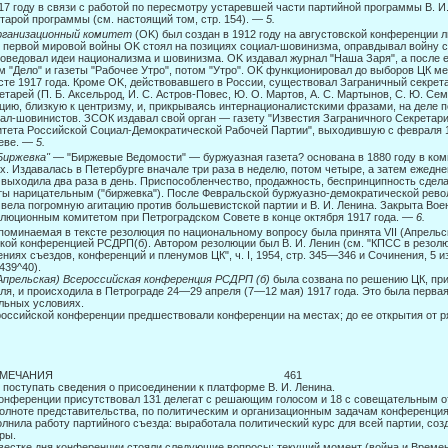
17 году в связи с работой по пересмотру устаревшей части партийной программы В. 
старой программы (см. настоящий том, стр. 154). —
5.
ганизационный комитет
(OK) был создан в 1912 году на августовской конференции л
 первой мировой войны OK стоял на позициях социал-шовинизма, оправдывал войну с
оведовал идеи национализма и шовинизма. OK издавал журнал "Наша Заря", а после е
м "Дело" и газеты "Рабочее Утро", потом "Утро". OK функционировал до выборов ЦК м
сте 1917 года. Кроме OK, действовавшего в России, су­ществовал Заграничный секрет
етарей (П. Б. Аксельрод, И. С. Астров-Повес, Ю. О. Мартов, А. С. Мартынов, С. Ю. Се
цию, близкую к цен­тризму, и, прикрываясь интернационалистскими фразами, на деле 
ал-шовинистов. ЗСОК издавал свой орган — газету "Известия Заграничного Секретари
тета Российской Социал-Демократической Рабочей Партии", выходившую с февраля 19
еве. —
5.
Биржевка"
— "Биржевые Ведомости" — буржуазная газета? основана в 1880 году в ко
х. Издавалась в Петербурге вначале три раза в неделю, потом четыре, а затем ежедне
 выходила два раза в день. Приспособленчество, продажность, беспринципность сдел
ты нарицательным ("биржевка"). После Февральской буржуазно-демократической револ
 вела погромную агитацию против большевистской партии и В. И. Ленина. Закрыта Вое
люционным комитетом при Петроградском Совете в конце октября 1917 года. —
6.
поминаемая в тексте резолюция по национальному вопросу была принята VII (Апрельск
кой конференцией РСДРП(б). Автором резолюции был В. И. Ленин (см. "КПСС в резол
ниях съездов, конференций и пленумов ЦК", ч. I, 1954, стр. 345—346 и Сочинения, 5 из
 439^40).
(Апрельская) Всероссийская конференция РСДРП (б)
была созвана по решению ЦК, при
ля, и происходила в Петрограде 24—29 апреля (7—12 мая) 1917 года. Это была перва
льных условиях.
оссийской конференции предшествовали конференции на местах; до ее открытия от ря
РИМЕЧАНИЯ 461
 поступать сведения о присоединении к платформе В. И. Ленина.
онференции присутствовал 131 делегат с решающим голосом и 18 с совещательным от 
олноте представительства, по политическим и организационным задачам конференция
лнила работу партийного съезда: выработала политический курс для всей партии, со
ры.
вестке дня конференции стояли следующие вопросы: текущий момент (война и Временн