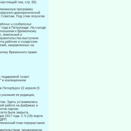
астоящий том, стр. 66).
 ленин­скую программу
буржуазно-демократической
 Советам. Под этим лозунгом
бочих и солдат­ских
 года в Петрограде. На съезде
 отношении к Временному
м, земельный и
 правительства выступили
ета рабочих и солдатских
силий, направленных на
итику Временного прави-
под­держкой эсеро-
в" в коалиционном
в Петербурге 22 апреля (5
указа­ния ее редакции,
тии. Здесь устраивались
ой работе на фабриках и
етов партии.
зета была закрыта.
 1917 года. С 5 (18) марта
СДРП.
ленин­ский план перерастания
ви­тельством, неоднократно