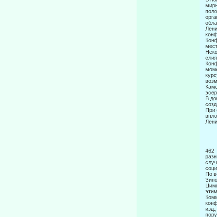
мирн
поло
орга
обла
Лени
конф
Конф
мест
Неко
слия
Конф
моме
курс
возм
Каме
эсер
В до
созд
При 
впло
Лени
4
разн
случ
соци
По в
Зино
Цимм
этим
Комм
конф
изд.
пору