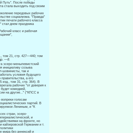
ий Путь". После победы
ета стала выходить под своим
околе­ние передовых рабочих
льстве социализма. "Правда"
тии печати рабочего класса
" стал днем праздника
Ра­бочий класс и рабочая
ещании",
, том 21, стр. 427—440; том
др.
—8.
рга эсеро-меныпевистский
бя инициативу созыва
л-шовинисты, так и
аботать условия будущего
 правительства, а его
зд., том 31, стр. 364). В
ерегала рабочих "от доверия к
 будет комедией,
и на другие..." ("КПСС в
о вопреки голосам
­циалистических партий. В
тируемое Лениным, и "К
сех стран, эсеро-
мпериалистической, и
 действиями на фронте, но
и кайзеровской Германии и т.
политики
е мира без аннексий и