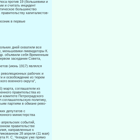
лоса против 19 (большевики и
м и считать инцидент
истическое большинство
 правительству капиталистов-
возник в первые
ольких дней охватили все
ие, меньшевики-ликвидаторы К.
и др. объявили себя Временным
первом заседании Совета,
ветов (июнь 1917) являлся
м револю­ционных рабочих и
ти и освобождение из тюрем
кого военного округа",
5) марта, соглашатели из
енного правительства из
ом комитете Петроградского
л соглашательскую политику,
ьим партиям в обмане рево­
их депута­тов с
он­ного министерства
 ап­рельских событий,
ионном правительстве
илия, направленные к
ликованном 28 апреля (11 мая)
та Н. С. Чхеидзе уже прямо