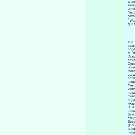
апре
мень
исче
Петр
захв
4
Ис
дни 
4
разв
пред
А. Г
Испо
вече
Сове
обще
Несм
солд
поли
сыгр
Факт
Испо
пред
Сове
подд
люц
В. И
пред
(пра
Убед
Врем
(Объ
расш
пись