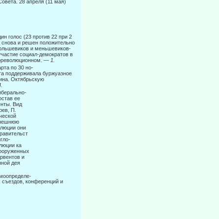
овета. 28 апреля (11 мая)
н голос (23 против 22 при 2
н снова и решен положительно
большевиков и меньшевиков-
участие социал-демократов в
трреволюционном. —
1.
рта по 30 но-
ета поддер­живала буржуазное
нина. Октябрьскую
4.
берально-
остав ее
нты. Вид­
рев, П.
ческой
внешнюю
олюции они
авительст­
гло-
юции ка­
вооруженных
рвентов и
ной дея­
амоопределе-
 съездов, конференций и