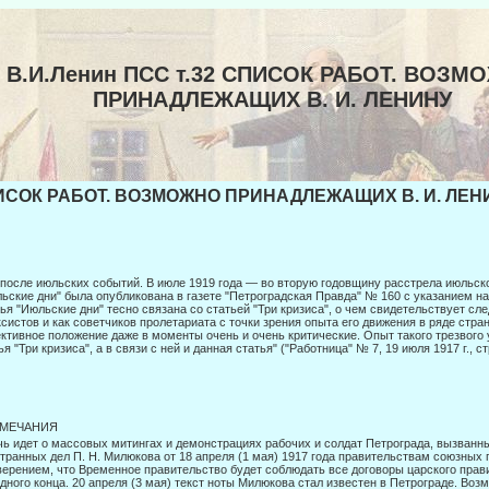
В.И.Ленин ПСС т.32 СПИСОК РАБОТ. ВОЗМ
ПРИНАДЛЕЖАЩИХ В. И. ЛЕНИНУ
СОК РАБОТ. ВОЗМОЖНО ПРИНАДЛЕЖАЩИХ В. И. ЛЕНИН
после июльских событий. В июле 1919 года — во вторую годовщину расстрела июльск
ьские дни" была опубликована в газете "Петроградская Правда" № 160 с указани­ем на
ья "Июльские дни" тесно связана со статьей "Три кризиса", о чем свидетельствует сле
систов и как советчиков пролетариата с точки зрения опыта его движения в ряде стра
ктивное положение даже в моменты очень и очень критические. Опыт такого трезвого 
ья "Три кризиса", а в связи с ней и данная статья" ("Работница" № 7, 19 июля 1917 г., стр
МЕЧАНИЯ
ь идет о массовых митингах и демонстрациях рабочих и солдат Петрограда, вызванны
транных дел П. Н. Милюкова от 18 апреля (1 мая) 1917 года правительствам союзных г
верением, что Временное правительство будет соблюдать все догово­ры царского прав
дного конца. 20 апреля (3 мая) текст ноты Милю­кова стал известен в Петрограде. Во