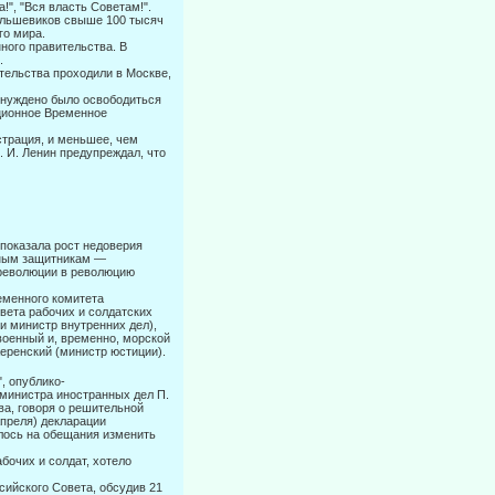
!", "Вся власть Советам!".
большевиков свыше 100 тысяч
го мира.
ого правительства. В
.
ель­ства проходили в Москве,
нужде­но было освободиться
иционное Временное
страция, и меньшее, чем
В. И. Ленин предупреждал, что
показала рост недоверия
зным защитникам —
 революции в революцию
менного ко­митета
ета рабочих и солдатских
 и министр внутренних дел),
(военный и, временно, морской
Керенский (министр юстиции).
, опублико-
а министра иностранных дел П.
ва, говоря о решительной
апреля) декларации
илось на обещания изменить
бочих и солдат, хотело
йско­го Совета, обсудив 21