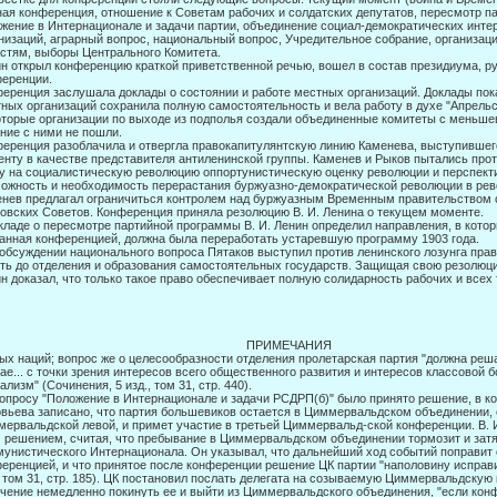
ая конференция, отношение к Советам рабочих и солдатских депутатов, пе­ресмотр п
жение в Интернационале и задачи партии, объединение социал-демократических инте
низаций, аграрный вопрос, национальный вопрос, Учре­дительное собрание, организац
стям, выборы Центрального Комитета.
н открыл конференцию краткой приветственной речью, вошел в состав президиума, ру
еренции.
еренция заслушала доклады о состоянии и работе местных организаций. Доклады пока
ных организаций сохранила полную самостоятельность и вела работу в духе "Апрельс
торые организации по выходе из подполья создали объеди­ненные комитеты с меньшев
ние с ними не пошли.
еренция разоблачила и отвергла правокапитулянтскую линию Каменева, выступившего
нту в качестве представителя антиленинской группы. Каменев и Рыков пытались про
у на социалистическую революцию оппортунистическую оценку революции и перспекти
ожность и необходимость перерастания буржуазно-демократической революции в ре
нев предлагал ограни­читься контролем над буржуазным Временным правительством 
овских Советов. Конференция приняла резолюцию В. И. Ленина о текущем моменте.
кладе о пересмотре партийной программы В. И. Ленин определил направления, в кото
анная конференцией, должна была переработать устаревшую программу 1903 года.
обсуждении национального вопроса Пятаков выступил против ленинского лозунга прав
ть до отделения и образования самостоятельных государств. Защищая свою резолюц
н доказал, что только такое право обеспечивает полную солидарность рабочих и всех
62 ПРИМЕЧАНИЯ
ых наций; вопрос же о целесообразности отделения пролетарская партия "должна реша
ае... с точки зрения интересов всего общественного развития и интересов классо­вой 
ализм" (Сочинения, 5 изд., том 31, стр. 440).
опросу "Положение в Интернационале и задачи РСДРП(б)" было принято решение, в к
вьева записано, что партия большевиков остается в Циммервальдском объеди­нении, 
ервальдской левой, и примет участие в третьей Циммервальд-ской конференции. В. И
 решением, считая, что пребывание в Циммер­вальдском объединении тормозит и затяги
унистического Интернациона­ла. Он указывал, что дальнейший ход событий поправит
еренцией, и что принятое после конференции решение ЦК партии "наполовину исправ
, том 31, стр. 185). ЦК постановил послать делегата на созываемую Циммервальдскую
чение немедленно покинуть ее и выйти из Циммервальдского объединения, "если кон