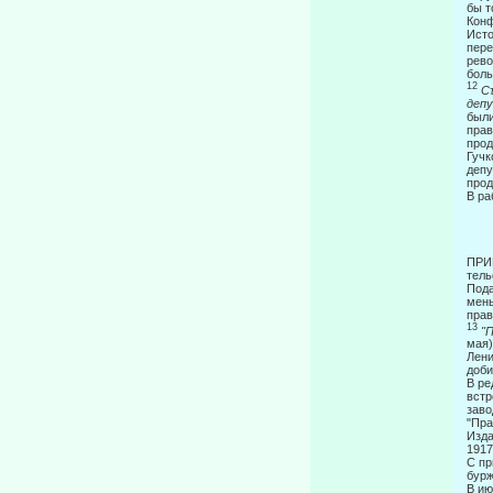
бы т
Конф
Исто
пере
рево
боль
12
С
деп
были
прав
прод
Гучк
депу
прод
В ра
П
тель
Пода
мены
прав
13
"
мая)
Лени
доби
В ре
встр
заво
"Пра
Изда
1917
С пр
бурж
В ию