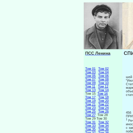
ПСС Ленина
СПИ
Том 01
Том 02
Том 03
Том 04
Том 05
Том 06
шей 
Том 07
Том 08
"Июл
Том 09
Том 10
Стат
Том 11
Том 12
марк
Том 13
Том 14
объе
Том 15
Том 16
стат
Том 17
Том 18
Том 19
Том 20
Том 21
Том 22
Том 23
Том 24
Том 25
Том 26
456
Том 27
Том 28
ПРИ
Том 29 Том 30
1
Реч
Том 31
Том 32
инос
Том 33
Том 34
с за
Том 35
Том 36
побе
Том 37
Том 38