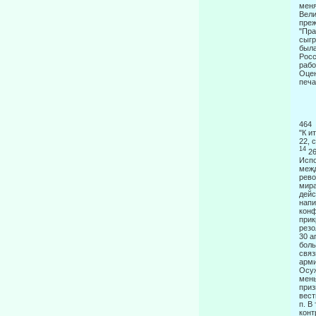
меня
Вели
преж
"Пра
сыгр
была
Росс
рабо
Оцен
печа
4
"К и
22, 
14
26
Испо
межд
рево
мира
дейс
напи
конф
прик
резо
30 а
боль
связ
арми
Осуж
мены
приз
вест
п. В
конт