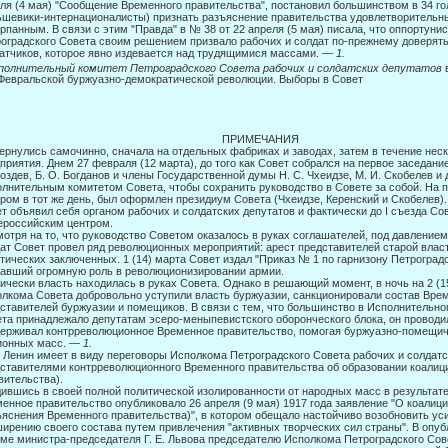
ля (4 мая) "Сообщение Временного правительства", постановил большин­ством в 34 го
шевики-интернационалисты) признать разъяснение правительства удовлетворительны
рпанным. В связи с этим "Правда" в № 38 от 22 апреля (5 мая) писала, что оппортун
оградского Совета своим решением призвало рабочих и солдат по-прежнему доверять
атчиков, которое явно издевается над трудящимися массами. —
1.
полнительный комитет Петроградского Совета рабочих и солдатских депутатов
Февральской буржуазно-демократической революции. Выборы в Совет
58 ПРИМЕЧАНИЯ
ернулись самочинно, сначала на отдельных фабриках и заводах, затем в течение неск
приятия. Днем 27 февраля (12 марта), до того как Совет собрался на первое заседа­н
воздев, Б. О. Богданов и члены Государственной думы Н. С. Чхеидзе, М. И. Скобелев 
лнительным комитетом Совета, чтобы сохранить руководство в Совете за собой. На 
ром в тот же день, был оформлен президиум Совета (Чхеидзе, Керенский и Скобелев).
т объявил себя органом рабочих и солдатских депутатов и фактически до I съезда Со
российским центром.
отря на то, что руководство Советом оказалось в руках соглашателей, под давление
ат Совет провел ряд революционных мероприятий: арест представителей ста­рой влас
тических заключенных. 1 (14) марта Совет издал "Приказ № 1 по гарнизону Петроградс
авший огромную роль в революционизиро­вании армии.
ически власть находилась в руках Совета. Однако в решающий момент, в ночь на 2 (1
лкома Совета добровольно уступили власть буржуазии, санкционировали состав Врем
ставителей буржуазии и помещиков. В связи с тем, что большинст­во в Исполнительн
та принадлежало депутатам эсеро-меныпевистского оборонческого блока, он проводи
ерживал контр­революционное Временное правительство, помогая буржуазно-помещич
ионных масс. —
1.
. Ленин имеет в виду переговоры Исполкома Петроградского Совета рабочих и солдатск
ставителями контрреволюционного Временного правительства об образовании коалици
вительства).
ившись в своей полной политической изолированности от народных масс в результате
енное правительство опубликовало 26 апреля (9 мая) 1917 года заявление "О коалиц
яснения Временного правительства)", в котором обещало настой­чиво возобновить ус
ирению своего состава путем привлечения "активных творческих сил страны". В опуб
ме министра-председателя Г. Е. Львова председателю Исполкома Петроградского Сове