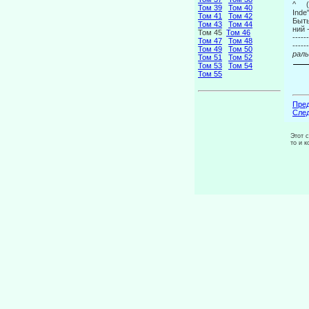
^
Том 39
Том 40
Inde"
Том 41
Том 42
Быть
Том 43
Том 44
ний -
Том 45
Том 46
----
Том 47
Том 48
----
Том 49
Том 50
раль
Том 51
Том 52
Том 53
Том 54
Том 55
Пред
След
Этот 
то и 