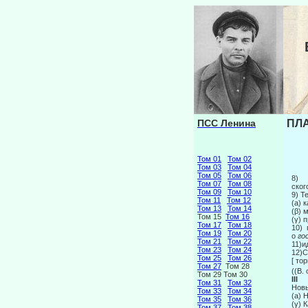
ПСС Ленина
ПЛА
Том 01
Том 02
Том 03
Том 04
Том 05
Том 06
8) О
Том 07
Том 08
ског
Том 09
Том 10
9) Т
Том 11
Том 12
(а) 
Том 13
Том 14
(β) 
Том 15
Том 16
(γ) 
Том 17
Том 18
10) 
Том 19
Том 20
о
го
Том 21
Том 22
11)и
Том 23
Том 24
12)С
Том 25
Том 26
[ т
Том 27
Том 28
((В. о
Том 29 Том 30
III
Том 31
Том 32
Новы
Том 33
Том 34
(а) 
Том 35
Том 36
(γ) 
Том 37
Том 38