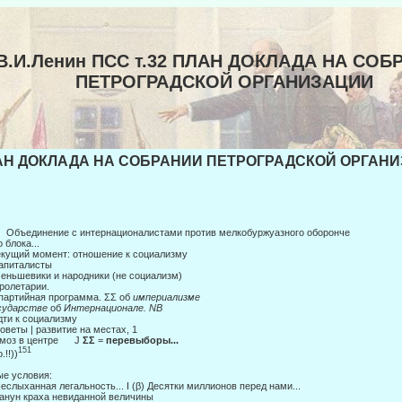
В.И.Ленин ПСС т.32 ПЛАН ДОКЛАДА НА СОБ
ПЕТРОГРАДСКОЙ ОРГАНИЗАЦИИ
Н ДОКЛАДА НА СОБРАНИИ ПЕТРОГРАДСКОЙ ОРГАНИЗА
бъединение с интернационалистами против мелкобуржуазного оборонче­
о блока...
екущий момент: отношение к социализму
капиталисты
меньшевики и народники (не социализм)
пролетарии.
партийная программа. ΣΣ об
империализме
сударстве
об
Интернационале.
ΝΒ
дти к социализму
оветы | развитие на местах, 1
ормоз в центре J
ΣΣ
=
перевыборы...
151
.!!))
е условия:
Неслыханная легальность... Ι (β) Десятки миллионов перед нами...
Канун краха невиданной величины