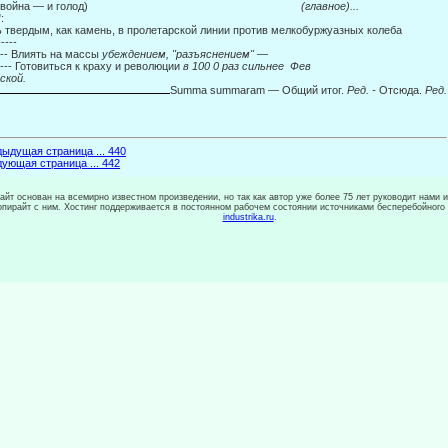
 (война — и голод)
(главное)...
:
 твердым, как камень, в пролетарской линии против мелкобуржуазных колеба­
----
---- Влиять на массы
убеждением, "разъяснением"
—
----- Готовиться к краху и революции
в 100 0 раз сильнее Фев­
ской.
Summa summaram — Общий итог.
Ред. -
Отсюда.
Ред.
ыдущая страница ... 440
ующая страница ... 442
сайт основан на всемирно известном произведении, но так как автор уже более 75 лет руководит нами 
копирайт с ним. Хостинг поддерживается в постоянном рабочем состоянии источниками бесперебойного
industrika.ru
.