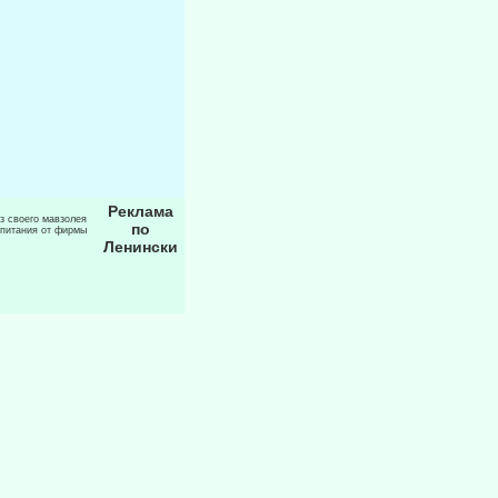
Реклама
из своего мавзолея
по
 питания от фирмы
Ленински