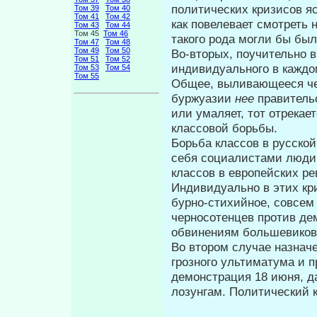
по­литических кризисов я
Том 39
Том 40
Том 41
Том 42
как повеле­вает смотреть 
Том 43
Том 44
Том 45
Том 46
такого рода могли бы бы
Том 47
Том 48
Том 49
Том 50
Во-вторых, поучительно вн
Том 51
Том 52
индивиду­ального в каждо
Том 53
Том 54
Том 55
Общее, выливающееся чер
бур­жуазии
нее
правитель
или умаляет, тот отрекае
классовой борь­бы.
Борьба классов в русск
себя социалистами люди,
классов в европейских р
Индивидуально в этих кр
бурно-стихийное, совсем 
черносотенцев против де
обвинениям большевиков.
Во втором случае назнач
грозно­го ультиматума и
демонстрация 18 июня, 
лозунгам. Политический к