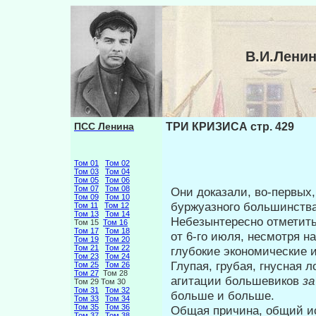
В.И.Лени
ПСС Ленина
ТРИ КРИЗИСА стр. 429
Том 01
Том 02
Том 03
Том 04
Том 05
Том 06
Том 07
Том 08
Они доказали, во-первых
Том 09
Том 10
бур­жуазного большинств
Том 11
Том 12
Том 13
Том 14
Небезынтересно отметить,
Том 15
Том 16
Том 17
Том 18
от 6-го июля, несмотря н
Том 19
Том 20
Том 21
Том 22
глубокие экономические 
Том 23
Том 24
Глупая, грубая, гнусная 
Том 25
Том 26
Том 27
Том 28
агитации большевиков
з
Том 29 Том 30
Том 31
Том 32
больше и больше.
Том 33
Том 34
Том 35
Том 36
Общая причина, общий ис
Том 37
Том 38