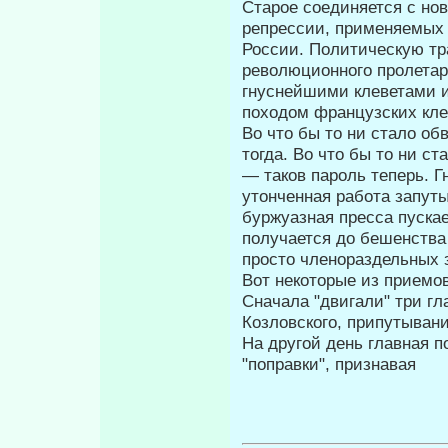
Старое соединяется с но
ре­прессии, применяемых 
России. Политиче­скую т
революционного пролетар
гнуснейшими клеветами и 
походом французских кле
Во что бы то ни стало о
тогда. Во что бы то ни с
— таков па­роль теперь. 
утонченная работа запу­
буржуазная пресса пуска
получается до бешенства 
просто членораздельных 
Вот некоторые из приемо
Сначала "двигали" три гл
Козловского, припуты­ван
На другой день главная п
"поправ­ки", признавая