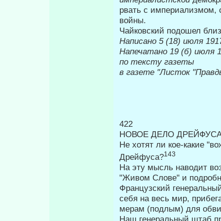
рвать с империализмом, 
войны.
Чайковский подошел близк
Написано 5 (18) июля 1917
Напечатано 19
по тексту газеты
в газете "Листок "Правд
422
НОВОЕ ДЕЛО ДРЕЙФУС
Не хотят ли кое-какие "в
143
Дрей­фуса?
На эту мысль наводит воз
"Жи­вом Слове" и подробн
Французский генеральный
себя на весь мир, прибе
мерам (под­лым) для обв
Наш генеральный штаб пр