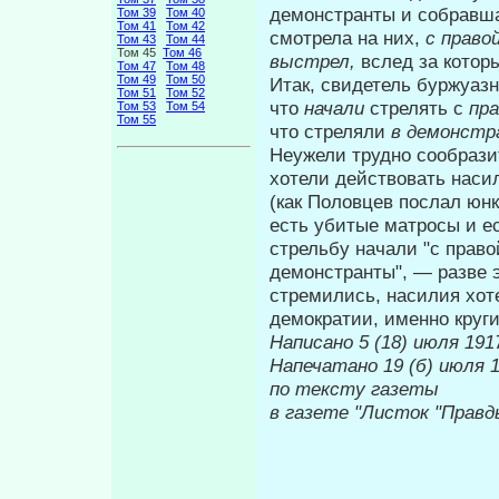
демонстранты и со­бравш
Том 39
Том 40
Том 41
Том 42
смотрела на них,
с право
Том 43
Том 44
Том 45
Том 46
выстрел,
вслед за котор
Том 47
Том 48
Том 49
Том 50
Итак, свидетель буржуазн
Том 51
Том 52
что
начали
стрелять с
пр
Том 53
Том 54
Том 55
что стреляли
в демонстр
Неужели трудно сообрази
хотели дей­ствовать нас
(как Половцев послал юнк
есть убитые матросы и ес
стрельбу начали "с право
демонстранты", — разве э
стремились, насилия хо
демократии, именно круги
Написано 5 (18) июля 1917
Напечатано 19
по тексту газеты
в газете "Листок "Правд