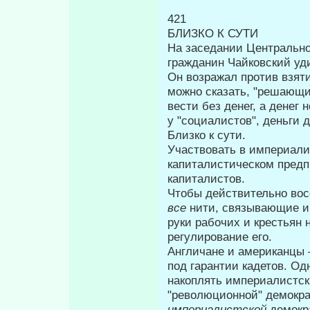
421
БЛИЗКО К СУТИ
На заседании Центрально
гражда­нин Чайковский уд
Он возражал против взяти
можно сказать, "решающи
вести без денег, а денег
у "социалистов", деньги д
Близко к сути.
Участвовать в империалис
капиталистическом предп
капиталистов.
Чтобы действительно вос
все
нити, связывающие и 
руки рабочих и крестьян 
регулирование его.
Англичане и американцы 
под гарантии кадетов. Од
накоплять импе­риалистск
"революционной" демокра
империалистской
демокр