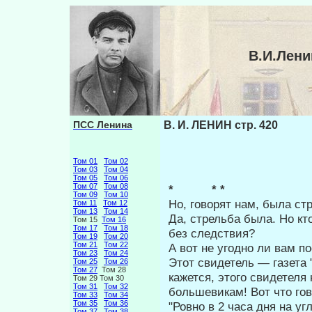
В.И.Лени
ПСС Ленина
В. И. ЛЕНИН стр. 420
Том 01
Том 02
Том 03
Том 04
Том 05
Том 06
Том 07
Том 08
* * *
Том 09
Том 10
Но, говорят нам, была ст
Том 11
Том 12
Том 13
Том 14
Да, стрельба была. Но кт
Том 15
Том 16
Том 17
Том 18
без следствия?
Том 19
Том 20
Том 21
Том 22
А вот не угодно ли вам 
Том 23
Том 24
Этот свидетель — газета 
Том 25
Том 26
Том 27
Том 28
ка­жется, этого свидетеля
Том 29 Том 30
Том 31
Том 32
большеви­кам! Вот что го
Том 33
Том 34
Том 35
Том 36
"Ровно в 2 часа дня на у
Том 37
Том 38