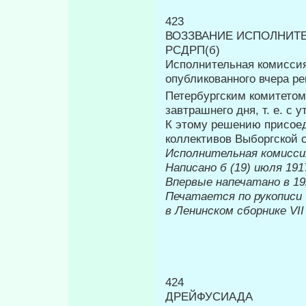
423
ВОЗЗВАНИЕ ИСПОЛНИТ
РСДРП(б)
Исполнительная комиссия
опубли­кованного вчера 
Петербургским коми­тетом
завтрашнего дня, т. е. с у
К этому решению присоед
коллективов Выборгской 
Исполнительная комисс
Написано б (19) июля 1917
Впервые на
Печатается по рукописи
в Ленинском сборнике
VII
424
ДРЕЙФУСИАДА