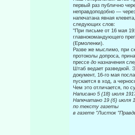
первый раз публично чере
неправдоподобно — через
напечатана явная клевет
следующих слов:
"При письме от 16 мая 19
главнокомандующего пре­
(Ермоленки).
Разве же мыслимо, при с
протоколы допроса, прин
прессе
до
назначения сл
Штаб ведает разведкой. Э
доку­мент, 16-го мая пос
пускается в ход, а чернос
Чем это отличается, по 
Написано 5 (18) июля 1917
Напечатано 19
по тексту газеты
в газете "Листок "Правд