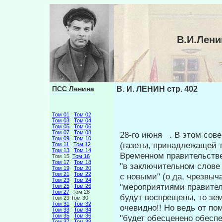
В.И.Лени
ПСС Ленина
В. И. ЛЕНИН стр. 402
Том 01
Том 02
Том 03
Том 04
Том 05
Том 06
Том 07
Том 08
28-го июня . В этом сове
Том 09
Том 10
(газеты, принадлежащей 
Том 11
Том 12
Том 13
Том 14
Временном правительстве
Том 15
Том 16
Том 17
Том 18
"в заключительном слове 
Том 19
Том 20
Том 21
Том 22
с новыми" (о да, чрез­вы
Том 23
Том 24
"мероприятиями правител
Том 25
Том 26
Том 27
Том 28
будут воспрещены, то зем
Том 29 Том 30
Том 31
Том 32
очевидно!! Но ведь от по
Том 33
Том 34
Том 35
Том 36
"будет обесценено обесп
Том 37
Том 38