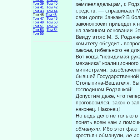
землевладельцам, г. Родзя
Том 39
Том 40
Том 41
Том 42
средств, — спрашивает М
Том 43
Том 44
Том 45
Том 46
свои долги банкам? В бол
Том 47
Том 48
Том 49
Том 50
законопроект приведет к
Том 51
Том 52
на законном основании бе
Том 53
Том 54
Том 55
Ввиду этого М. В. Родзя
комитету обсудить вопро
закона,
гибельного не для
Вот когда "невидимая рука
механика" коалиционного
министрами, разоблачен
бывшей Государственной
Столыпина-Вешателя, бы
господином Родзянкой!
Допустим даже, что теперь
проговорился, закон о з
наконец. Наконец!
Но ведь дело не только в
понять всем нам и помоч
обманули.
Ибо этот факт
крестьян обманули,
не
ис