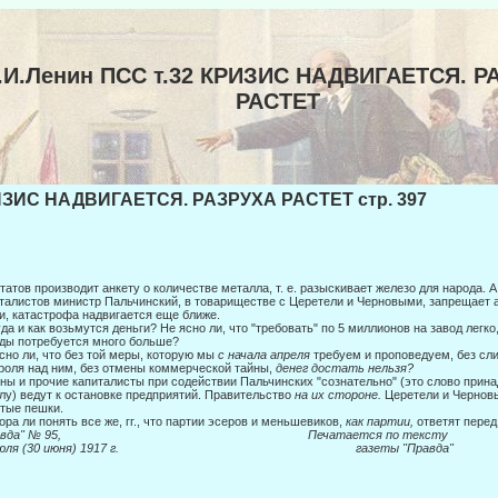
.И.Ленин ПСС т.32 КРИЗИС НАДВИГАЕТСЯ. Р
РАСТЕТ
ЗИС НАДВИГАЕТСЯ. РАЗРУХА РАСТЕТ стр. 397
татов производит анкету о количестве металла, т. е. разыскивает железо для наро­да.
талистов министр Пальчинский, в товарище­стве с Церетели и Черновыми, запрещает а
и, катаст­рофа надвигается еще ближе.
да и как возьмутся деньги? Не ясно ли, что "требовать" по 5 миллионов на за­вод легко,
ды потребуется много больше?
сно ли, что без той меры, которую мы
с начала апреля
требуем и проповедуем, без сли
роля над ним, без отмены коммерческой тай­ны,
денег достать нельзя?
ны и прочие капиталисты при содействии Пальчинских "сознательно" (это слово при
лу) ведут к остановке предприятий. Прави­тельство
на их стороне.
Церетели и Чернов
тые пеш­ки.
ора ли понять все же, гг., что партии эсеров и меньшевиков,
как партии,
ответят перед
Правда" № 95, Печатается по тексту
 июля (30 июня) 1917 г. газеты "Правда"