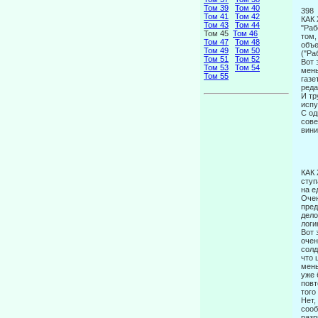
Том 39
Том 40
398
Том 41
Том 42
КАК
Том 43
Том 44
"Раб
Том 45
Том 46
том,
Том 47
Том 48
объе
Том 49
Том 50
("Ра
Том 51
Том 52
Вот 
Том 53
Том 54
мень
Том 55
газе
реда
И тр
испу
С од
сове
вини
КАК
ступ
на е
Очен
пред
дело
логи
Вот 
очен
солд
что 
мень
уже 
повт
того
Нет,
сооб
разр