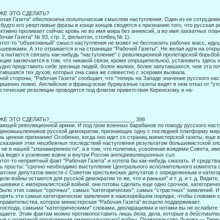
 ЖЕ ЭТО СДЕЛАТЬ?
очая Газета" обеспокоена
политическим
смыслом наступления. Один из ее сотруднико
 будто его увертливые фразы в конце концов сводятся к признанию того, что русская
ктивно проливает сейчас кровь не во имя мира без аннексий, а во имя захватных пла
бочая Газета" № 93, стр. 2, фельетон, столбец № 1).
этот-то "объективный" смысл наступления не может не беспокоить рабочих масс, иду
шевиками. А это отражается и на страницах "Ра­бочей Газеты". Не желая идти на откр
та пытается связать как-нибудь "наступление" с революционной пролетарской борьбой
кции заключается в том, что никакой связи, кроме
отри­цательной,
установить здесь 
удно представить себе зрелище людей, более жалких, более запутавшихся, чем эта по
гавшаяся тех духов, которых она сама же совме­стно с эсерами вызвала.
ной стороны, "Рабочая Газета" сообщает, что "теперь на Западе значение русского н
ршенно ложно. Английские и француз­ские буржуазные газеты видят в нем отказ от "ут
стические резолюции проводятся под флагом приветствия Керенскому и на-
 ЖЕ ЭТО СДЕЛАТЬ?_____________________________ 399
ающей революционной армии. И под гром военных барабанов по поводу рус­ского нас
диномышленников русской демокра­тии, признающих одну с последней платформу мир
ь ценное признание! Особенно, когда оно идет со страниц министерской газеты, еще
сказания этих
неизбежных
последствий на­ступления результатом большевистской зл
 не в нашей "злонамеренности", а в том, что политика, усвоенная вождями Совета, им
ка ведет к усилению вовне и внутри России
антирево­
люционных сил.
этот-то неприятный факт "Рабочая Газета" и хотела бы как-нибудь смазать. И средств
ь просты: "срочно необходимо выступ­ление Центрального исполнительного комитета 
ат­ских депутатов вместе с Советом крестьянских депутатов с определенным и кате­г
цели войны остаются для русской демократии те же, что и раньше" и т. д. и т. д. Видит
шевики с им­периалистской войной: они готовы сделать еще одно срочное, категоричес
было этих самых "срочных", самых "категорических", са­мых "страстных" заявлений. И
орять эти самые кате­горические заявления в наискорейшем порядке, чтобы словами 
 правительства, которое министерская "Рабочая Газета" всецело поддерживает.
 господа, самыми "категорическими" словами, декларациями и нотами вы не ослабите 
щаете. Этим фактам можно противо­поставить лишь
дела,
дела, которые
в действит
ыв с политикой продолжения
империалистской
войны. Правительство Львова — Тер