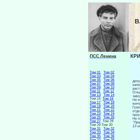
В
ПСС Ленина
КРИ
Том 01
Том 02
Том 03
Том 04
Том 05
Том 06
депу
Том 07
Том 08
капи
Том 09
Том 10
раст
Том 11
Том 12
Отку
Том 13
Том 14
заво
Том 15
Том 16
Не я
Том 17
Том 18
конт
Том 19
Том 20
Гужо
Том 21
Том 22
отде
Том 23
Том 24
прос
Том 25
Том 26
Не п
Том 27
Том 28
"
Том 29 Том 30
13
Том 31
Том 32
Том 33
Том 34
Том 35
Том 36
Том 37
Том 38