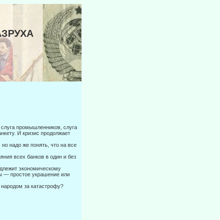
АЗРУХА
 А слуга промышленников, слуга
нкету. И кризис продолжает
 но надо же понять, что на все
яния всех банков в один и без
надлежит экономическому
ы — простое украшение или
 народом за катастрофу?