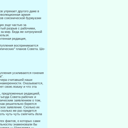
в упрекает другого даже в
 революционная армия
нов союзнической буржуазии
щих еще частью за
ытый разрыв с рабочими,
 за мир. Беда же хитроумной
нельзя.
чтенная редакция,
аступления воспринимается
опических" планов Совета. Шо­
тупления усиливаются гонения
а".
 вчера считавшей наши
онамеренности. Оказывается,
е­ет свою
логику
и что эта
а, предложенные редакцией,
съезда Совета рабочих и
орическим заявлением о том,
е, как решительно борются
кое заяв­ление. Сколько их
 сколько же раз придется
хоть чуть-чуть смягчить
дела
тех фактов, о которых сами
ельности
знаменовали бы
е-щенки — Шингарева —