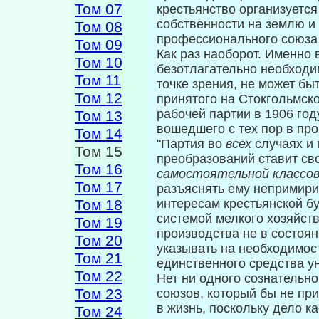
Том 07
крестьянство организуется
собственности на землю и
Том 08
профессионального союза 
Том 09
Как раз наоборот. Именно 
Том 10
безотлага­тельно необходи
Том 11
точке зрения, не мо­жет б
Том 12
принятого на Стокгольмск
рабочей партии в 1906 го
Том 13
вошедшего с тех пор в пр
Том 14
"Партия во
всех
случаях и
Том 15
преобразований ставит св
Том 16
самостоятельной классо
Том 17
разъяснять ему непримири
Том 18
интересам крестьянской бу
системой мелкого хозяйств
Том 19
производства не в состоян
Том 20
указывать на необходи­мос
Том 21
единственного средства у
Том 22
Нет ни одного сознательн
Том 23
союзов, который бы не пр
в жизнь, посколь­ку дело к
Том 24