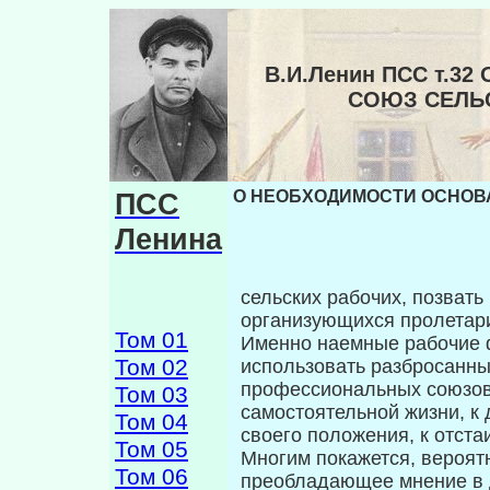
В.И.Ленин ПСС т.
СОЮЗ СЕЛЬ
ПСС
О НЕОБХОДИМОСТИ ОСНОВА
Ленина
сельских рабочих, позвать
организующихся пролета­р
Том 01
Именно наемные рабочие ф
Том 02
использовать разбросанные
профессиональных союзов,
Том 03
самостоятель­ной жизни, к
Том 04
своего положения, к отста
Том 05
Многим покажется, вероятн
Том 06
преобладающее мнение в д