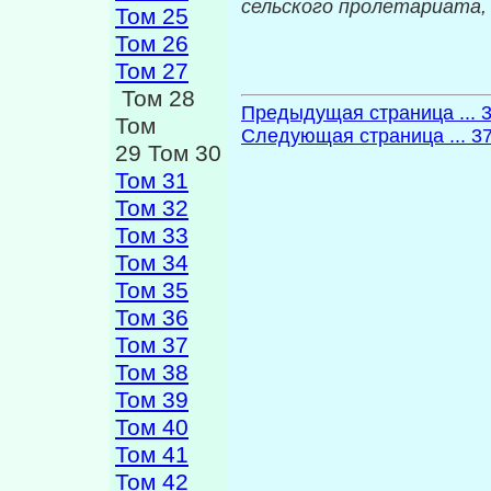
сельского пролетариата
Том 25
Том 26
Том 27
Том 28
Предыдущая страница ... 
Том
Следующая страница ... 3
29 Том 30
Том 31
Том 32
Том 33
Том 34
Том 35
Том 36
Том 37
Том 38
Том 39
Том 40
Том 41
Том 42