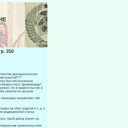
ИЕ
. 350
 и опытом демократических
ния властей"??
ьства был неслыханным
еликорусского "держиморды",
рпели это в правительстве и
лки увертки их органов
го помещика направляют обе
рава на сбор податей и т. д. и
нии редакционной статьи
ать такой довод значит на
ентральном правительстве,