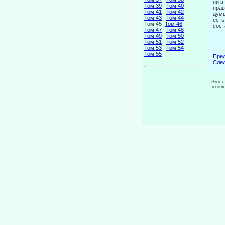
ни в
Том 39
Том 40
прав
Том 41
Том 42
думы
Том 43
Том 44
есть
Том 45
Том 46
сост
Том 47
Том 48
Том 49
Том 50
Том 51
Том 52
Том 53
Том 54
Том 55
Пред
След
Этот 
то и 