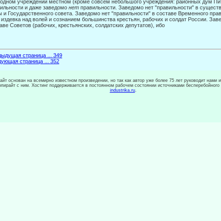
 одном учреждении местном (кроме совсем не­большого учреждения: районных дум П
ильности и даже заве­домо
нет
правильности. Заведомо нет "правильности" в существ
 и Государственного совета. Заведомо нет "правильности" в составе Времен­ного прав
 издевка над волей и сознанием большинства крестьян, рабочих и солдат России. Зав
аве Советов (рабочих, крестьянских, солдатских депутатов), ибо
ыдущая страница ... 349
ующая страница ... 352
сайт основан на всемирно известном произведении, но так как автор уже более 75 лет руководит нами 
копирайт с ним. Хостинг поддерживается в постоянном рабочем состоянии источниками бесперебойного
industrika.ru
.