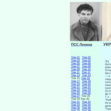
ПСС Ленина
УКР
Том 01
Том 02
Том 03
Том 04
ЗЦ
Том 05
Том 06
быть
Том 07
Том 08
рево
Том 09
Том 10
Отка
Том 11
Том 12
бесс
Том 13
Том 14
— и 
Том 15
Том 16
защи
Том 17
Том 18
сего
Том 19
Том 20
Хаос
Том 21
Том 22
газе
Том 23
Том 24
Оста
Том 25
Том 26
До У
Том 27
Том 28
т. п
Том 29 Том 30
"Раб
Том 31
Том 32
Но в
Том 33
Том 34
деле
Том 35
Том 36
"Гар
Том 37
Том 38