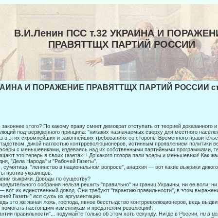
В.И.Ленин ПСС т.32 УКРАИНА И ПОРАЖЕН
ПРАВЯТТЩХ ПАРТИЙ РОССИИ
АИНА И ПОРАЖЕНИЕ ПРАВЯТТЩХ ПАРТИЙ РОССИИ стр
 законнее этого? По какому праву смеет демократ отступать от теорией доказанно­го
люций подтвержденного принципа: "никаких назна­чаемых сверху для местного населе
з в этих скромнейших и законнейших требованиях со стороны Временного пра­вител
тыдством, дикой наглостью контрреволюционеров, истинным проявлением политики в
эсеры с мень­шевиками, издеваясь над их собственными партийными программами, те
щают это теперь в своих газетах! ! До какого позора пали эсеры и меньшевики! Как жа
дня, "Дела Народа" и "Рабочей Газе­ты".
, сумятица, "ленинство в национальном вопросе", анархия — вот какие выкри­ки дико
ты против украинцев.
вим выкрики. Доводы по существу?
чредительного собрания нельзя решить "правильно" ни границ Украины, ни ее воли, ни п
. — вот их единственный довод. Они требу­ют "гарантию правильности", в этом выраже
очей Газе­ты"
вся суть
их аргументации.
едь это же явная ложь, господа, явное бесстыдство контрреволюционеров, ведь выдвиг
 помогать настоящим изменникам и предателям революции!!
антии правильности"... подумайте только об этом хоть секунду. Нигде в России,
ни в ц