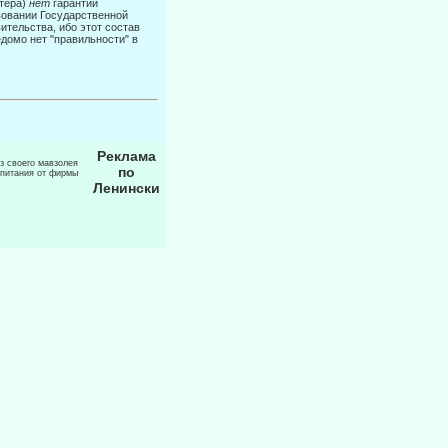
итера)
нет
гарантии
овании Государствен­ной
ительства, ибо этот состав
едомо нет "правильности" в
Реклама
из своего мавзолея
по
 питания от фирмы
Ленински