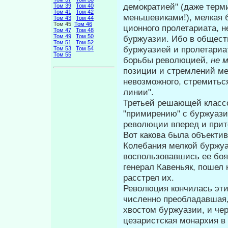
демократией" (даже терм
Том 39
Том 40
Том 41
Том 42
меньшевиками!), мелкая 
Том 43
Том 44
Том 45
Том 46
ционного пролетариата, н
Том 47
Том 48
Том 49
Том 50
буржуа­зии. Ибо в общес
Том 51
Том 52
буржуазией и пролетариа
Том 53
Том 54
Том 55
борьбы революцией,
не 
позиции и стремлений мел
невозможного, стремиться 
линии".
Третьей решающей классо
"примирению" с буржуазие
револю­ции вперед и при
Вот какова была объекти
Колеба­ния мелкой буржуа
воспользовав­шись ее бо
генерал Кавеньяк, пошел
расстрел их.
Революция кончилась эти
численно преобладавшая,
хвостом буржуазии, и че­
цезаристская монархия в