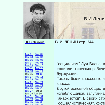
В.И.Лени
ПСС Ленина
В. И. ЛЕНИН стр. 344
Том 01
Том 02
Том 03
Том 04
Том 05
Том 06
Том 07
Том 08
"социализм" Луи Блана, в
Том 09
Том 10
социалистиче­ских рабочи
Том 11
Том 12
Том 13
Том 14
буржуазии.
Том 15
Том 16
Том 17
Том 18
Таковы были классовые и
Том 19
Том 20
Том 21
Том 22
класса.
Том 23
Том 24
Другой основной обществ
Том 25
Том 26
Том 27
Том 28
колеблющаяся, запу­ганн
Том 29 Том 30
Том 31
Том 32
"анархистов". В своих ст
Том 33
Том 34
Том 35
Том 36
"социалистическая", охо
Том 37
Том 38