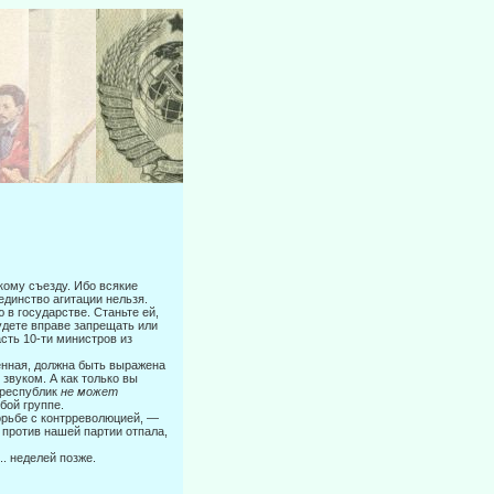
кому съезду. Ибо всякие
единство агитации нельзя.
в государстве. Станьте ей,
удете вправе запрещать или
сть 10-ти министров из
венная, должна быть выражена
звуком. А как только вы
 республик
не
может
бой группе.
орьбе с контрреволюцией, —
 против нашей партии отпала,
. неделей позже.