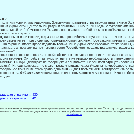
АИНА
 политики нового, коалиционного, Временного правительства вырисовывается все бол
нный украинской Центральной радой и принятый 11 июня 1917 года Всеукраинским в
версальный акт" об устрое­нии Украины представляет собой прямое разоблачение этой
етельство ее краха.
отделяясь от всей России, не разрываясь с российским государством, — гласит этот а
воей земле имеет право сам распоряжаться своей жизнью... Все законы, которыми до
ь, на Украине, имеет право издавать только наше украинское соб­рание; те же законы,
навливаться порядок на протяжении всего Российского госу­дарства, должны издават
аментом".
совершенно ясные слова. С полнейшей точностью заявлено в них, что в данное время
оссии не хочет. Он требует автономии, ничуть не отрицая необходимости и верховной
амента". Ни один демократ, не говоря уже о социалисте, не решится отрицать полнейш
ований. Ни один демократ не может также отрицать
права
Украины на свободное отдел
говорочное признание этого права одно лишь и дает возможность агитировать за воль
короссов, за
добровольное
соединение в одно государство двух народов. Именно безо
а одно
ыдущая страница ... 339
ующая страница ... 342
сайт основан на всемирно известном произведении, но так как автор уже более 75 лет руководит нами 
копирайт с ним. Хостинг поддерживается в постоянном рабочем состоянии источниками бесперебойного
industrika.ru
.