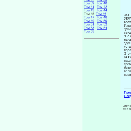
Том 39
Том 40
Том 41
Том 42
Том 43
Том 44
Том 45
Том 46
341
Том 47
Том 48
УКР
Том 49
Том 50
Крах
Том 51
Том 52
Изда
Том 53
Том 54
"уни
Том 55
свид
"Не 
на с
здес
уста
парл
Это 
от Р
парл
треб
безо
вели
прав
Пред
След
Этот 
то и 