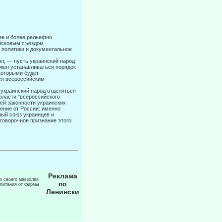
ее и более рельефно.
ойсковым съездом
 политики и документаль­ное
кт, — пусть украинский народ
лжен устанавливаться порядок
 которыми будет
ься всероссийским
 украинский народ отделяться
 власти "всероссийского
ей законности ук­раинских
ение от России: именно
ный союз украинцев и
говорочное признание этого
Реклама
из своего мавзолея
по
 питания от фирмы
Ленински