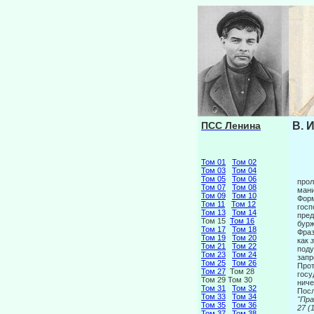
ПСС Ленина
В. 
Том 01
Том 02
Том 03
Том 04
Том 05
Том 06
прол
Том 07
Том 08
мани
Том 09
Том 10
Форм
Том 11
Том 12
госп
Том 13
Том 14
пред
Том 15
Том 16
бурж
Том 17
Том 18
Фраз
Том 19
Том 20
как
Том 21
Том 22
поду
Том 23
Том 24
запр
Том 25
Том 26
Прот
Том 27
Том 28
госу
Том 29 Том 30
ниче
Том 31
Том 32
Посл
Том 33
Том 34
"
Том 35
Том 36
27
Том 37
Том 38