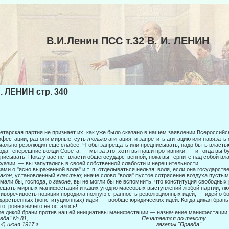
В.И.Ленин ПСС т.32 В. И. ЛЕНИН
И. ЛЕНИН стр. 340
етарская партия не признает их, как уже было сказано в нашем заявлении Всерос­сийс
фестации, раз они мирные, суть
только
агитация, и запретить агитацию или навязать 
ально резолюция еще слабее. Чтобы запрещать или предписывать, надо быть властью 
ода теперешние вожди Совета, — мы за это, хотя вы наши противники, — и тогда вы б
писывать. Пока у вас нет власти общегосударственной, пока вы терпите над собой вла
уазии, — вы запутались в своей собственной слабости и нереши­тельности.
ами о "ясно выраженной воле" и т. п. отделываться нельзя: воля, если она госу­дарст
закон,
установленный
властью;
иначе слово "воля" пустое сотрясение воздуха пустым 
мали бы, гос­пода, о
законе,
вы не могли бы не вспомнить, что конституция свободных
ещать мирных манифестаций и каких угодно массовых выступлений лю­бой партии, лю
иворечивость позиции породила полную странность революционных идей, — идей о б
дарственных (конституционных) идей, — во­обще юридических идей. Когда дикая брань
го, ров­но ничего не осталось!
е дикой брани против нашей инициативы манифестации — назначение манифе­стации..
Правда" № 81, Печатается по тексту
 (14) июня 1917 г. газеты "Правда"