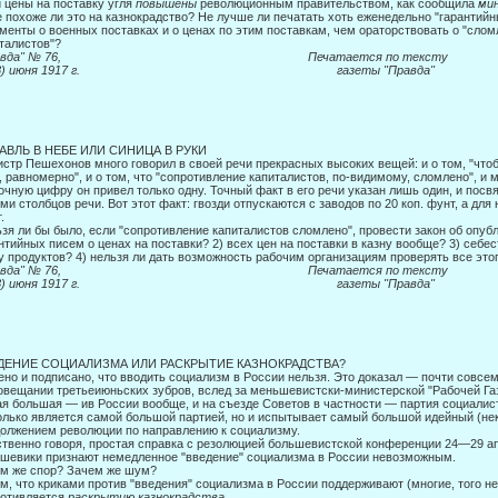
 цены на поставку угля
повышены
революционным правительством, как сооб­щила
ми
е похоже ли это на казнокрадство? Не лучше ли печатать хоть еженедельно "гарантийн
менты о во­енных поставках и о ценах по этим поставкам, чем ораторствовать о "слом
талистов"?
Правда" № 76, Печатается по тексту
 (8) июня 1917 г. газеты "Правда"
АВЛЬ В НЕБЕ ИЛИ СИНИЦА В РУКИ
стр Пешехонов много говорил в своей речи прекрасных высоких вещей: и о том, "чтоб
, равномерно", и о том, что "сопротивление капиталистов, по-видимому, сломлено", и 
очную цифру он привел только одну. Точный факт в его речи указан лишь один, и посв
ми столбцов речи. Вот этот факт: гвозди отпуска­ются с заводов по 20 коп. фунт, а для
.
зя ли бы было, если "сопротивление капиталистов сломлено", провести закон об опубл
нтийных писем о ценах на поставки? 2) всех цен на по­ставки в казну вообще? 3) себ
у продуктов? 4) нельзя ли дать возможность рабочим организациям проверять все это
Правда" № 76, Печатается по тексту
 (8) июня 1917 г. газеты "Правда"
ДЕНИЕ СОЦИАЛИЗМА ИЛИ РАСКРЫТИЕ КАЗНОКРАДСТВА?
но и подписано, что вводить социализм в России нельзя. Это доказал — почти совсе
овещании третьеиюньских зубров, вслед за меньшевистски-министерской "Рабочей Газ
я большая — ив России вообще, и на съезде Советов в частности — партия социалис
олько является самой большой партией, но и испытывает самый большой идейный (не
олжением революции по на­правлению к социализму.
твенно говоря, простая справка с резолюцией большевистской конференции 24—29 апре
шевики признают немедленное "введе­ние" социализма в России невозможным.
м же спор? Зачем же шум?
м, что криками против "введения" социализма в России поддерживают (многие, того не 
ротивляется
раскрытию казнокрадства.