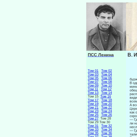
ПСС Ленина
В. 
Том 01
Том 02
Том 03
Том 04
Том 05
Том 06
бурж
Том 07
Том 08
В од
Том 09
Том 10
мини
Том 11
Том 12
обещ
Том 13
Том 14
расп
Том 15
Том 16
види
Том 17
Том 18
всем
Том 19
Том 20
А вс
Том 21
Том 22
Цер
Том 23
Том 24
как 
Том 25
Том 26
скро
Том 27
Том 28
— Гд
Том 29 Том 30
ли н
Том 31
Том 32
несл
Том 33
Том 34
— Гд
Том 35
Том 36
тали
Том 37
Том 38