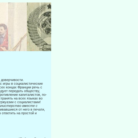
 доверчивости.
с игры в социалистические
сех концах Франции речь с
дует передать обществу,
отивление капиталистов, по-
странять на всех языках во
буржуазии с социалистами!
 министерство вместе с
ивавшиеся от него в печати,
 ответить на простой и