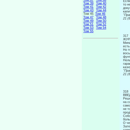
Если
Том 39
Том 40
то н
Том 41
Том 42
доку
Том 43
Том 44
капи
Том 45
Том 46
"
Том 47
Том 48
21
Том 49
Том 50
Том 51
Том 52
Том 53
Том 54
Том 55
317
ЖУР
Мини
есть
Но т
вось
фунт
Нель
гара
казн
"
21
318
ВВЕ
Реше
на с
сама
не т
прод
Собс
боль
О че
Зате
соп