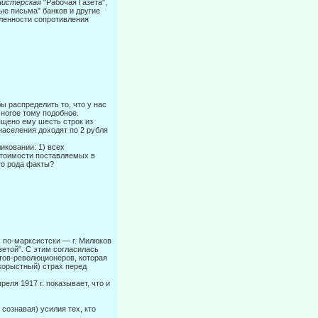
нистерская
"Рабочая Газета",
ые письма" банков и другие
ленности со­противления
ы распределить то, что у нас
многое тому подобное.
ящено ему шесть строк из
 населения доходят по 2 рубля
иковании: 1) всех
естоимости поставляемых в
го рода факты?
м по-марксистски — г. Милюков
етой". С этим согласилась
тов-революционеров, которая
корыстный) страх перед
ля 1917 г. показывает, что и
сознавая) усилия тех, кто