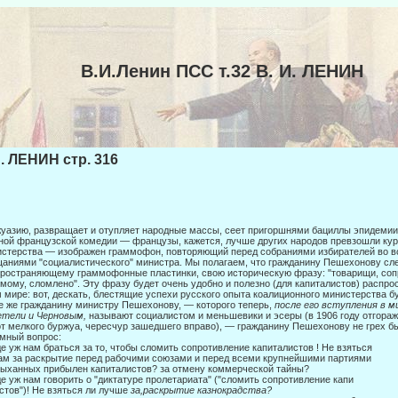
В.И.Ленин ПСС т.32 В. И. ЛЕНИН
И. ЛЕНИН стр. 316
уазию, развращает и отупляет народные массы, сеет пригоршнями бациллы эпи­демии
ной французской комедии — французы, кажется, лучше других народов пре­взошли кур
стерства — изображен граммофон, повто­ряющий перед собраниями избирателей во в
аниями "социалистического" министра. Мы полагаем, что гражданину Пешехонову сле
ространяющему граммофонные пластинки, свою историче­скую фразу: "товарищи, сопр
мому, сломлено". Эту фразу будет очень удобно и полезно (для капиталистов) распро
 мире: вот, дескать, блестящие успехи русского опыта коалиционного мини­стерства 
е же гражданину министру Пешехонову, — которого теперь,
после его вступле­ния в
етели и Черновым,
называют социалистом и мень­шевики и эсеры (в 1906 году отгораж
от мелкого бур­жуа, чересчур зашедшего вправо), — гражданину Пешехонову не грех бы
мный вопрос:
е уж нам браться за то, чтобы сломить сопротивление капиталистов ! Не взяться
ам за раскрытие перед рабочими союзами и перед всеми крупнейшими партиями
ыханных прибылен капиталистов? за отмену коммерческой тайны?
е уж нам говорить о "диктатуре пролетариата" ("сломить сопротивление капи­
стов")! Не взяться ли лучше
за,раскрытие казнокрадства?