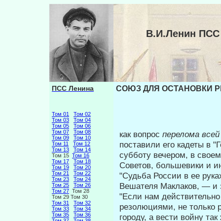
В.И.Ленин ПС
ПСС Ленина
СОЮЗ ДЛЯ ОСТАНОВКИ Р
Том 01
Том 02
Том 03
Том 04
Том 05
Том 06
Том 07
Том 08
как вопрос
перелома всей
Том 09
Том 10
поставили его ка­деты в 
Том 11
Том 12
Том 13
Том 14
субботу вечером, в свое
Том 15
Том 16
Том 17
Том 18
Советов, большевики и и
Том 19
Том 20
Том 21
Том 22
"Судьба России в ее рук
Том 23
Том 24
Вешателя Маклаков, — и э
Том 25
Том 26
Том 27
Том 28
"Если нам действительно 
Том 29 Том 30
Том 31
Том 32
резолюциями, не только р
Том 33
Том 34
Том 35
Том 36
городу, а вести войну так
Том 37
Том 38