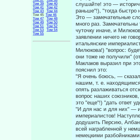
слушайте! это — историч
Том 39
Том 40
Том 41
Том 42
раньше"!), "тогда быстро
Том 43
Том 44
Том 45
Том 46
Это — замечательные сло
Том 47
Том 48
Том 49
Том 50
много раз. Замечательны 
Том 51
Том 52
чуточку иначе, и Ми­люков
Том 53
Том 54
Том 55
заявлении ничего не гово
итальянские империалист
Милюкова!) "вопрос: буде
они тоже не получили" (от
Маклаков выразил при эт
пояснил это:
"Я очень боюсь, — сказал
нашим, т. е. находя­щимс
опять разлаживаться отсю
вопрос наших союзников,
это "еще"!) "дать ответ у
"И для нас и для них" — 
империа­листов! Наступле
додушить Персию, Албан
всей награбленной у нем
немецкими разбойниками.