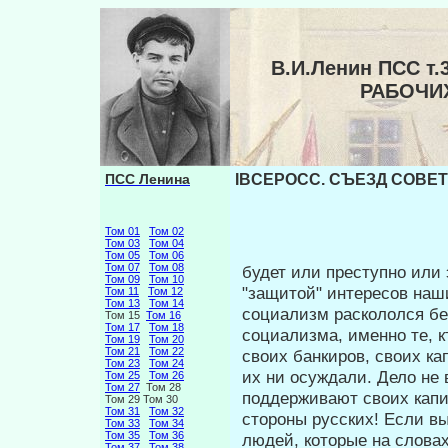
В.И.Ленин ПСС т
РАБОЧИХ
ПСС Ленина
IBCEPOCC. СЪЕЗД СОВЕТО
Том 01
Том 02
Том 03
Том 04
Том 05
Том 06
Том 07
Том 08
будет или преступно или
Том 09
Том 10
"защитой" интере­сов наш
Том 11
Том 12
Том 13
Том 14
социализм раскололся бе
Том 15
Том 16
Том 17
Том 18
социализма, именно те, к
Том 19
Том 20
Том 21
Том 22
своих банкиров, своих ка
Том 23
Том 24
их ни осуждали. Дело не 
Том 25
Том 26
Том 27
Том 28
поддерживают своих капит
Том 29 Том 30
Том 31
Том 32
стороны русских! Если вы
Том 33
Том 34
Том 35
Том 36
людей, которые на слова
Том 37
Том 38