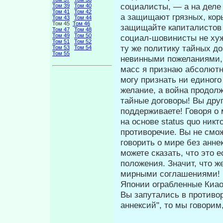
социалисты, — а на деле
Том 39
Том 40
Том 41
Том 42
а защищают грязных, коры
Том 43
Том 44
Том 45
Том 46
защищайте капиталистов 
Том 47
Том 48
Том 49
Том 50
социал-шовинисты не хуж
Том 51
Том 52
ту же политику тайных до
Том 53
Том 54
Том 55
невинными пожеланиями, в
масс я признаю абсолютн
могу признать ни единого
желание, а война продолж
тайные договоры! Вы друг
поддерживаете! Говоря о 
на основе status quo никт
противоречие. Вы не смо
говорить о мире без аннек
можете сказать, что это е
положения. Значит, что 
мирными соглаше­ниями! 
Японии ограбленные Киао
Вы запутались в противор
аннексий", то мы говорим