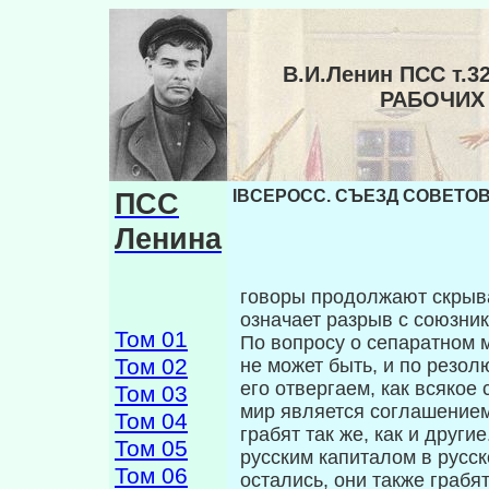
В.И.Ленин ПСС т.
РАБОЧИХ 
ПСС
IBCEPOCC. СЪЕЗД СОВЕТОВ 
Ленина
говоры продолжают скрыват
означает раз­рыв с союзни
Том 01
По вопросу о сепаратном м
Том 02
не может быть, и по резол
его отвергаем, как всякое
Том 03
мир является соглашением
Том 04
грабят так же, как и други
Том 05
русским капиталом в русс
Том 06
остались, они также грабят