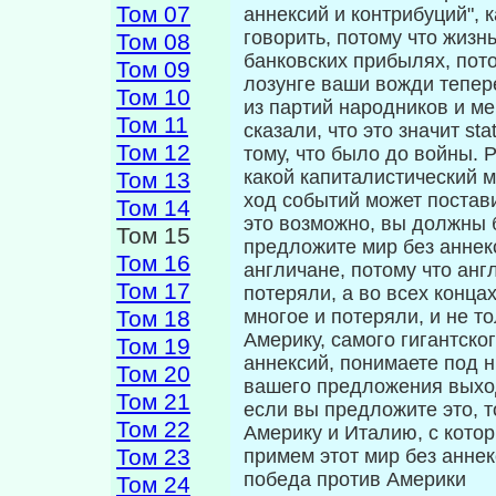
Том 07
аннексий и контрибуций", 
говорить, потому что жизнь
Том 08
банковских прибылях, потом
Том 09
лозунге ва­ши вожди тепе
Том 10
из партий народников и ме
Том 11
сказали, что это значит st
Том 12
тому, что было до войны. 
какой капиталистический м
Том 13
ход событий может постави
Том 14
это возможно, вы должны б
Том 15
предло­жите мир без аннек
Том 16
англичане, потому что анг
Том 17
потеряли, а во всех конца
Том 18
многое и потеряли, и не т
Америку, самого гигантско
Том 19
аннексий, понимаете под ни
Том 20
вашего предложения выход
Том 21
если вы предложи­те это, 
Том 22
Америку и Италию, с кото
Том 23
примем этот мир без аннек
победа против Америки
Том 24