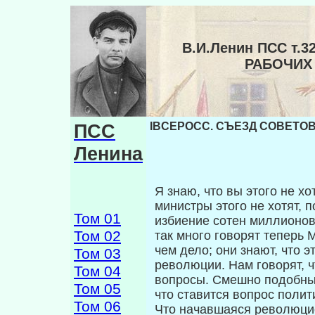
В.И.Ленин ПСС т.
РАБОЧИХ 
ПСС
IBCEPOCC. СЪЕЗД СОВЕТОВ 
Ленина
Я знаю, что вы этого не хо
минист­ры этого не хотят, п
Том 01
избиение сотен мил­лионов
Том 02
так много говорят теперь 
чем дело; они знают, что э
Том 03
революции. Нам говорят, ч
Том 04
вопросы. Смешно подобный
Том 05
что ставится вопрос полит
Том 06
Что начавшаяся революцио