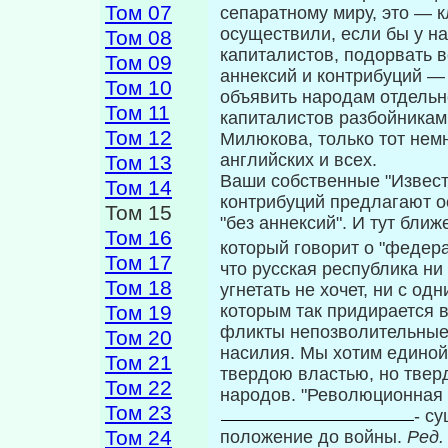
Том 07
сепарат­ному миру, это — 
осуществили, если бы у н
Том 08
капиталистов, подорвать в
Том 09
аннексий и контрибуций —
Том 10
объявить народам отдельно
Том 11
капиталистов разбойникам
Том 12
Милюкова, только тот нем
английских и всех.
Том 13
Ваши собственные "Извести
Том 14
контрибу­ций предлагают ос
Том 15
"без аннексий". И тут бли
Том 16
который говорит о "федера
Том 17
что русская республика ни
Том 18
угнетать не хочет, ни с од
Том 19
которым так придирается 
фликты непозволительные 
Том 20
насилия. Мы хо­тим единой
Том 21
твердою властью, но твер
Том 22
народов. "Революционная
Том 23
- с
Том 24
положение до войны.
Ред.