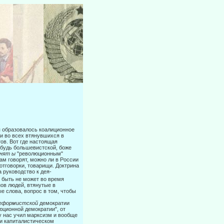
ая образовалось коалиционное
 и во всех втянувшихся в
в. Вот где на­стоящая
нибудь большевистской, боже
днят ы
"революционным"
м го­ворят, можно ли в России
отговорки, товарищи. Доктрина
а руководство к дея­
и быть не может во время
нов людей, втянутые в
е слова, вопрос в том, чтобы
еформистской
демократии
люционной демократии", от
му нас учил марксизм и вообще
ри капиталистическом