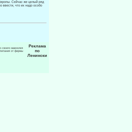
вропы. Сейчас же це­лый ряд
о ввести, что их надо особо
Реклама
из своего мавзолея
по
 питания от фирмы
Ленински