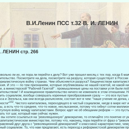
В.И.Ленин ПСС т.32 В. И. ЛЕНИН
И. ЛЕНИН стр. 266
овольно ли их, не пора ли перейти к делу? Вот уже прошел месяц с тех пор, когда 6 м
ительство. Посмотрите на дела, посмотрите на разруху, которая существует в России
риалистическую войну странах. Чем объясняется разруха? Хищничеством капиталисто
хия. И это — по тем признаниям, которые опубликованы не нашей газе­той, не какой-
и, а министерской "Рабочей Газетой" : промышленные цены на поставки угля были
по
итель­ством! ! И коалиционное правительство ничего не изменило в этом отношении. На
ить социализм, вообще совершать коренные преобразо­вания сразу — это все пустые 
са и Энгельса, как они всегда разъясняли, состоит вот в чем: "наше учение не догма, 
102
ности"
. Чистого капитализма, переходящего в чистый социализм, нигде в мире нет 
ы, а есть что-то среднее, что-то новое, неслыханное, потому что гибнут сотни миллио
тупную войну между капи­талистами. Вопрос идет не об обещании реформ — это пусты
ать тот шаг, который нам сейчас нужен.
 вы хотите ссылаться на
"революционную"
демократию, то отличайте это понятие от
р
капиталистическом министерстве, по­тому что, наконец, пора перейти от фраз о "рево
рав­лений друг друга с "революционной демократией"
к классовой
характеристике, че­
ный социализм. То, что нам предлагают, есть пе­реход к реформистской демократии п