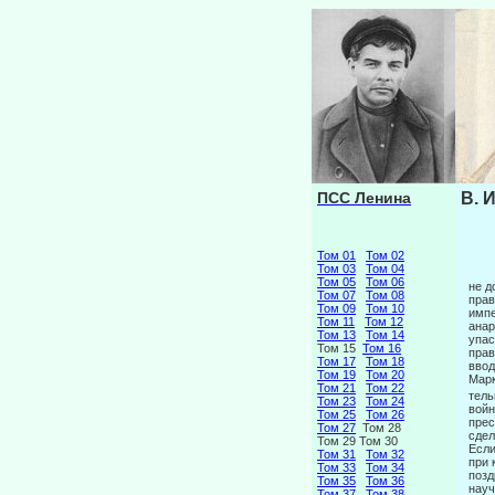
ПСС Ленина
В. 
Том 01
Том 02
Том 03
Том 04
Том 05
Том 06
не д
Том 07
Том 08
прав
Том 09
Том 10
импе
Том 11
Том 12
анар
Том 13
Том 14
упас
Том 15
Том 16
прав
Том 17
Том 18
ввод
Том 19
Том 20
Марк
Том 21
Том 22
тель
Том 23
Том 24
войн
Том 25
Том 26
прес
Том 27
Том 28
сдел
Том 29 Том 30
Если
Том 31
Том 32
при 
Том 33
Том 34
позд
Том 35
Том 36
науч
Том 37
Том 38