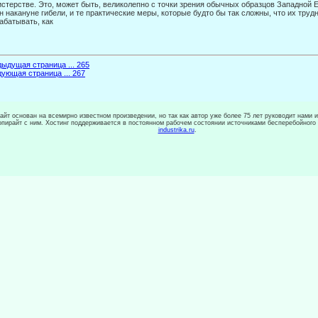
стерстве. Это, может быть, великолепно с точки зрения обычных образцов Западной Е
н накануне гибели, и те практические меры, которые будто бы так сложны, что их трудн
абатывать, как
ыдущая страница ... 265
ующая страница ... 267
сайт основан на всемирно известном произведении, но так как автор уже более 75 лет руководит нами 
копирайт с ним. Хостинг поддерживается в постоянном рабочем состоянии источниками бесперебойного
industrika.ru
.