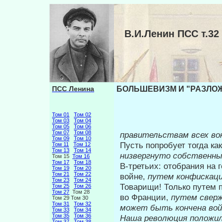
В.И.Ленин ПСС т.
ПСС Ленина
БОЛЬШЕВИЗМ И "РАЗЛОЖЕ
Том 01
Том 02
Том 03
Том 04
Том 05
Том 06
Том 07
Том 08
правительствам всех во
Том 09
Том 10
Пусть попробует тогда ка
Том 11
Том 12
Том 13
Том 14
низвергнуто собственны
Том 15
Том 16
Том 17
Том 18
В-третьих: отобрания на 
Том 19
Том 20
Том 21
Том 22
войне,
путем конфи­скац
Том 23
Том 24
Товарищи! Только путем 
Том 25
Том 26
Том 27
Том 28
во Франции,
путем сверж
Том 29 Том 30
Том 31
Том 32
может быть кончена вой
Том 33
Том 34
Том 35
Том 36
Наша революция положи
Том 37
Том 38