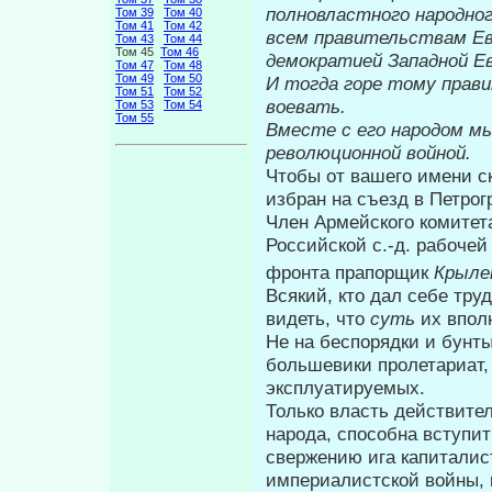
полновластного народ­но
Том 39
Том 40
Том 41
Том 42
всем правительствам Ев
Том 43
Том 44
Том 45
Том 46
демократией Западной Е
Том 47
Том 48
Том 49
Том 50
И тогда горе тому прави
Том 51
Том 52
воевать.
Том 53
Том 54
Том 55
Вместе с его народом м
революционной войной.
Чтобы от вашего имени ск
избран на съезд в Пет­рог
Член Армейского комитет
Российской с.-д. рабочей
фронта прапорщик
Крыле
Всякий, кто дал себе тру
видеть, что
суть
их впол
Не на беспорядки и бунт
больше­вики пролетариат
эксплуатируемых.
Только власть действите
народа, способна вступи
свержению ига капи­талис
империалистской войны, 