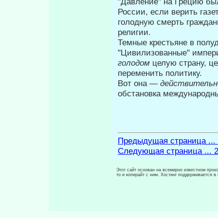
"Давление" на Грецию был
России, если верить газе
голодную смерть граждан
религии.
Темные крестьяне в полу
"Ци­вилизованные" импер
голодом
целую страну, ц
переменить политику.
Вот она —
действитель
обста­новка международн
Предыдущая страница ...
Следующая страница ... 
Этот сайт основан на всемирно известном произ
то и копирайт с ним. Хостинг поддерживается 