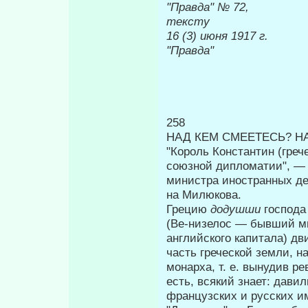
"Правда" 
тексту
16 (3) ию
"Правда"
258
НАД КЕМ СМЕЕТЕСЬ? Н
"Король Константин (греч
союзной дипломатии", — 
министра иностран­ных д
на Милюкова.
Грецию
додушши
господа
(Ве-низелос — бывший м
английского капита­ла) д
часть греческой земли, н
монарха, т. е. вынудив ре
есть, всякий знает: дави
французских и русских и