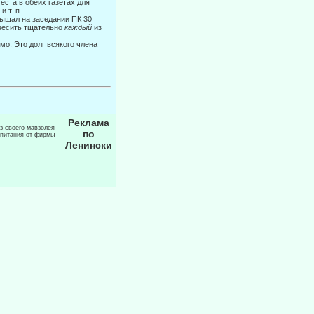
еста в обеих газетах для
 т. п.
лышал на заседании ПК 30
звесить тщательно
каждый
из
мо. Это долг всякого члена
Реклама
из своего мавзолея
по
 питания от фирмы
Ленински