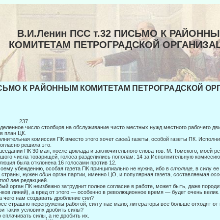
В.И.Ленин ПСС т.32 ПИСЬМО К РАЙОНН
КОМИТЕТАМ ПЕТРОГРАДСКОЙ ОРГАНИЗА
ЬМО К РАЙОННЫМ КОМИТЕТАМ ПЕТРОГРАДСКОЙ ОРГА
237
деленное число столбцов на обслуживание чисто местных нужд местного рабочего дв
в план ЦК.
лнительная комиссия ПК вместо этого хочет
своей
газеты, особой газеты ПК. Исполн
огласно решила это.
аседании ПК 30 мая, после доклада и заключительного слова тов. М. Томского, моей ре
шого числа товарищей, голоса разделились попо­лам: 14 за Исполнительную комиссию 
люция была отклонена 16 голосами против 12.
оему убеждению, особая газета ПК принципиально не нужна, ибо в
столице,
в силу ее
 страны, нужен
один
орган партии, именно ЦО, и популярная газета, составляемая
ос
той лее
ре­дакцией.
ый орган ПК неизбежно затруднит полное согласие в работе, может быть, даже породи
нков линий), а вред от этого — особенно в револю­ционное время — будет очень велик.
а чего нам создавать дробление сил?
се страшно перегружены работой, сил у нас мало; литераторы все больше отхо­дят от
ри таких условиях дробить силы?
 сплачивать силы, а не дробить их.