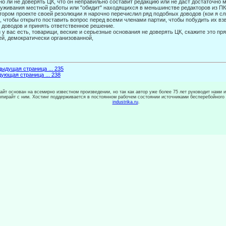
о ли не доверять ЦК, что он неправильно составит редакцию или не даст дос­таточно м
уживания местной работы или "обидит" нахо­дящихся в меньшинстве редакторов из ПК и
тором проекте своей резолюции я нарочно перечислил ряд подобных доводов (кои я с
, чтобы открыто поставить вопрос перед всеми членами партии, чтобы побудить их в
 доводов и принять ответственное решение.
 у вас есть, товарищи, веские и серьезные основания не доверять ЦК, скажите это пря
й, демократически организованной,
ыдущая страница ... 235
ующая страница ... 238
сайт основан на всемирно известном произведении, но так как автор уже более 75 лет руководит нами 
копирайт с ним. Хостинг поддерживается в постоянном рабочем состоянии источниками бесперебойного
industrika.ru
.