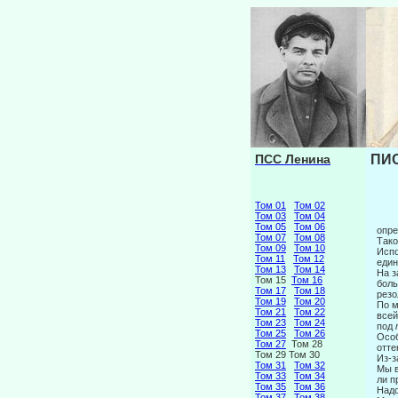
ПСС Ленина
ПИС
Том 01
Том 02
Том 03
Том 04
Том 05
Том 06
опре
Том 07
Том 08
Тако
Том 09
Том 10
Испо
Том 11
Том 12
един
Том 13
Том 14
На з
Том 15
Том 16
боль
Том 17
Том 18
резо
Том 19
Том 20
По м
Том 21
Том 22
всей
Том 23
Том 24
под
Том 25
Том 26
Особ
Том 27
Том 28
отте
Том 29 Том 30
Из-з
Том 31
Том 32
Мы в
Том 33
Том 34
ли п
Том 35
Том 36
Надо
Том 37
Том 38