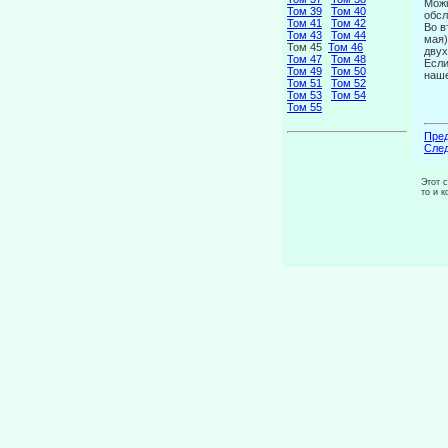
Можн
Том 39
Том 40
обсл
Том 41
Том 42
Во в
Том 43
Том 44
мая)
Том 45
Том 46
двух
Том 47
Том 48
Если
Том 49
Том 50
наше
Том 51
Том 52
Том 53
Том 54
Том 55
Пред
След
Этот 
то и 