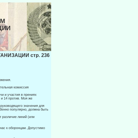
ЫМ
ЦИИ
НИЗАЦИИ стр. 236
ижения.
ительная комиссия
чи и участия в прениях
и 14 против. Моя же
 руководящего значения для
обенно
популярно, должна быть
т различие линий (или
 нас к оборонцам. Допустимо