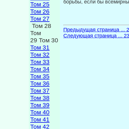
борьбы, ес­ли бы всемирн
Том 25
Том 26
Том 27
Том 28
Предыдущая страница ... 
Том
Следующая страница ... 2
29 Том 30
Том 31
Том 32
Том 33
Том 34
Том 35
Том 36
Том 37
Том 38
Том 39
Том 40
Том 41
Том 42