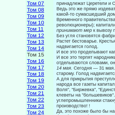
Том 07
принад­лежат Церетели и 
Ведь это же прямо издева
Том 08
какой-то су­масшедший дом
Том 09
Временного правительст­в
Том 10
революционеры); капитал
Том 11
принимают мер
к вывозу 
Том 12
Без угля становятся фабри
Растет бесто­варье. Крест
Том 13
надвигается голод.
Том 14
И все это проделывают кап
Том 15
И все это терпят народни
Том 16
отделыва­ются словами, о
Том 17
14 мая.
Сегодня — 31 мая.
Том 18
старому. Голод надвигаетс
А для прикрытия преступл
Том 19
народа все газеты капитали
Том 20
Воля", "Биржевка", "Единс
Том 21
клеветы на "большевиков".
Том 22
углепромышленники стакну
Том 23
производство! !
Да, это похоже было бы н
Том 24