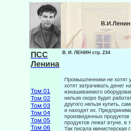
В.И.Ленин
ПСС
В. И. ЛЕНИН стр. 234
Ленина
Промышленники не хотят у
хотят затрачивать денег 
Том 01
изнашиваемого оборудован
Том 02
нельзя скоро будет работат
другого нельзя купить, са
Том 03
и находят их. Предпринима
Том 04
произведенных продуктов —
Том 05
продуктов лежат втуне, в 
Том 06
Так писала министерская г