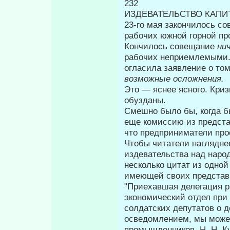
232
ИЗДЕВАТЕЛЬСТВО КАПИ
23-го мая закончилось со
рабочих юж­ной горной п
Кончилось совещание
ни
рабо­чих неприемлемыми.
огласила заявле­ние о том
возможные осложнения.
Это — яснее ясного. Криз
обуз­даны.
Смешно было бы, когда бы
еще ко­миссию из предста
что предприни­матели пр
Чтобы читатели нагляднее
издевательства над наро
несколько цитат из одно
имеющей своих представи
"Приехавшая делегация 
экономический отдел при
солдатских депутатов о 
осведомлением, мы можем
про­мышленников, Η. Η. К