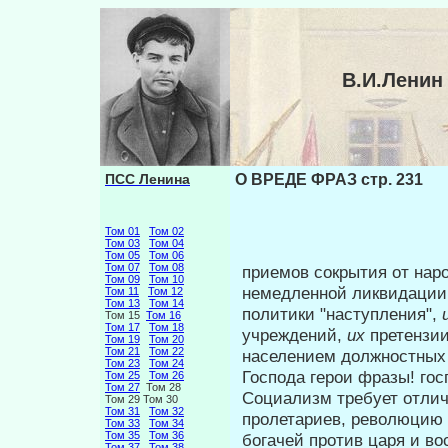
В.И.Ленин
ПСС Ленина
О ВРЕДЕ ФРАЗ стр. 231
Том 01
Том 02
Том 03
Том 04
Том 05
Том 06
Том 07
Том 08
приемов сокрытия от нар
Том 09
Том 10
немедленной лик­видаци
Том 11
Том 12
Том 13
Том 14
политики "наступления",
Том 15
Том 16
Том 17
Том 18
учреждений,
их
претензи
Том 19
Том 20
Том 21
Том 22
населением должностных л
Том 23
Том 24
Господа герои фразы! го
Том 25
Том 26
Том 27
Том 28
Социализм требует отлич
Том 29 Том 30
Том 31
Том 32
пролетариев, революцию 
Том 33
Том 34
Том 35
Том 36
богачей против царя и во
Том 37
Том 38