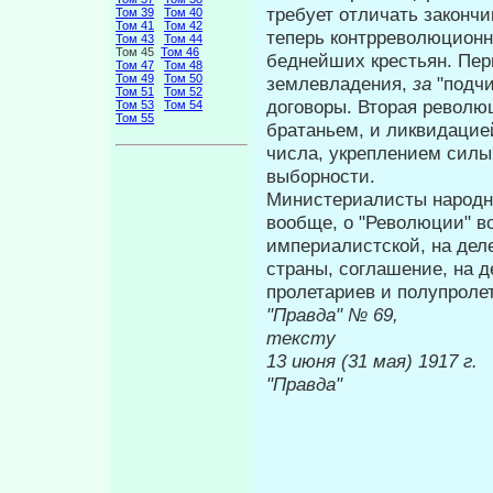
требует отличать законч
Том 39
Том 40
Том 41
Том 42
теперь контрреволюционн
Том 43
Том 44
Том 45
Том 46
беднейших крестьян. Пе
Том 47
Том 48
Том 49
Том 50
землевладения,
за
"подч
Том 51
Том 52
договоры. Вторая револ
Том 53
Том 54
Том 55
братаньем, и ли­квидаци
числа, укреплением силы
выборности.
Министериалисты народн
вообще, о "Революции" 
империалистской, на дел
страны, соглашение, на 
пролетариев и полупроле
"Правда" 
тексту
13 июня (3
"Правда"