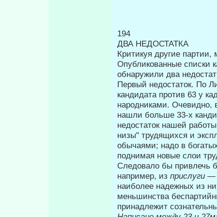
194
ДВА НЕДОСТАТКА
Критикуя другие партии, 
Опубликованные списки к
обнаружили два недостат
Первый недостаток. По Л
кандидата про­тив 63 у к
народниками. Очевидно, 
нашли больше 33-х канди
недостаток нашей работы,
низы" трудящихся и эксп
обычаями; надо в богатых
поднимая новые слои тру
Следова­ло бы привлечь 
например, из
при­слуги
— 
наиболее надежных из ни
меньшинства беспартий
принадлежит сознательны
Написано между 23 и 27мая