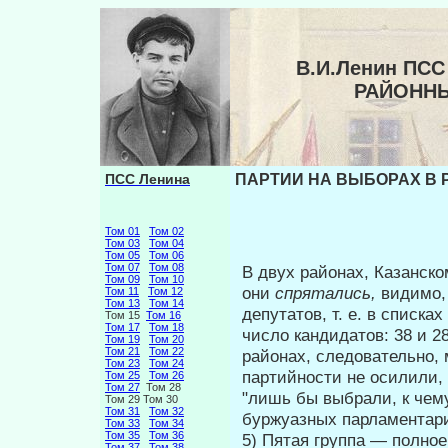
В.И.Ленин ПСС
РАЙОННЫ
ПСС Ленина
ПАРТИИ НА ВЫБОРАХ В 
Том 01
Том 02
Том 03
Том 04
Том 05
Том 06
Том 07
Том 08
В двух районах, Казанско
Том 09
Том 10
они
спрятались,
видимо,
Том 11
Том 12
Том 13
Том 14
депутатов, т. е. в списках
Том 15
Том 16
Том 17
Том 18
число кандидатов: 38 и 28 
Том 19
Том 20
Том 21
Том 22
районах, следовательно, 
Том 23
Том 24
партийности не осилили, 
Том 25
Том 26
Том 27
Том 28
"лишь бы выбрали, к чему
Том 29 Том 30
Том 31
Том 32
буржуазных парламентар
Том 33
Том 34
Том 35
Том 36
5) Пятая группа — полно
Том 37
Том 38