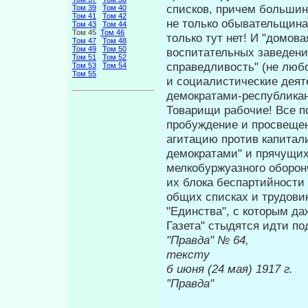
списков, причем большинс
Том 39
Том 40
Том 41
Том 42
не только обыва­тельщина
Том 43
Том 44
Том 45
Том 46
только тут нет! И "домо­
Том 47
Том 48
Том 49
Том 50
воспитательных заведения
Том 51
Том 52
справедливость" (не любо
Том 53
Том 54
Том 55
и социалистические деят
демократами-республикан
Товарищи рабочие! Все по
про­буждение и просвещен
агитацию против капитал
демократами" и прячу­щих
мелкобуржуазного оборон
их блока беспартийности 
общих списках и трудовик
"Единства", с которым да
Газета" стыдятся идти под
"Правда" 
тексту
б июня (24
"Правда"