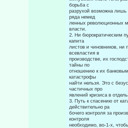
борьба с
разрухой возможна лишь 
ряда немед­
ленных революционных мер
власти.
2. Ни бюрократическим п
капита­
листов и чиновников, ни
всевластия в
производстве, их господ
тайны по
отношению к их банковым
катастрофы
найти нельзя. Это с безу
частичных про­
явлений кризиса в отдел
3. Путь к спасению от ка
действительно ра­
бочего контроля за произ
контроля
необходимо, во-1-х, что