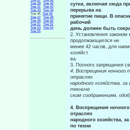
сутки, включая сюда пр
Том 39
Том 40
Том 41
Том 42
перерыва на
Том 43
Том 44
Том 45
Том 46
принятие пищи. В опасн
Том 47
Том 48
Том 49
Том 50
рабочий
Том 51
Том 52
день должен быть сокра
Том 53
Том 54
Том 55
2. Установления законом
продолжающегося не
менее 42 часов, для наем
хозяйст­
ва.
3. Полного запрещения с
4.
Воспрещения ночного тр
отраслях
народного хозяйства, за 
техниче­
ским соображениям, одо
4. Воспрещения ночного т
отраслях
народного хозяйства, з
по техни­