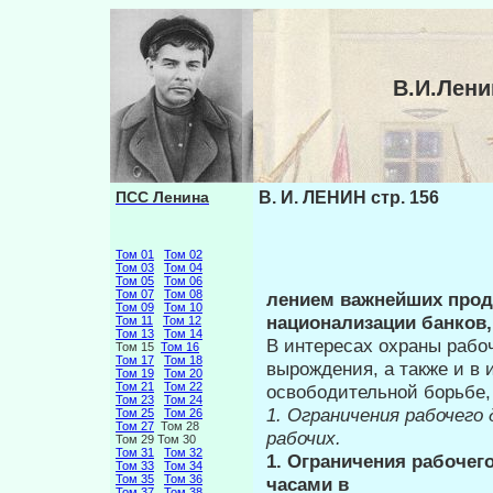
В.И.Лени
ПСС Ленина
В. И. ЛЕНИН стр. 156
Том 01
Том 02
Том 03
Том 04
Том 05
Том 06
Том 07
Том 08
лением важнейших прод
Том 09
Том 10
национализации бан­ков, 
Том 11
Том 12
Том 13
Том 14
В интересах охраны рабоч
Том 15
Том 16
Том 17
Том 18
вырождения, а также и в 
Том 19
Том 20
Том 21
Том 22
освободительной борьбе, 
Том 23
Том 24
1. Ограничения рабочего
Том 25
Том 26
Том 27
Том 28
рабочих.
Том 29 Том 30
Том 31
Том 32
1. Ограничения рабочег
Том 33
Том 34
Том 35
Том 36
часами в
Том 37
Том 38