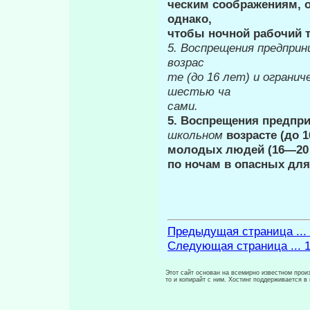
ческим соображениям, 
однако,
чтобы ночной рабочий т
5.
Воспрещения предприн
возрас­
те (до 16 лет) и огранич
шестью ча­
сами.
5. Воспрещения предпр
школьном
воз­расте (до 
молодых людей (16—20 
по ночам в опасных для
Предыдущая страница ...
Следующая страница ... 
Этот сайт основан на всемирно известном произ
то и копирайт с ним. Хостинг поддерживается 