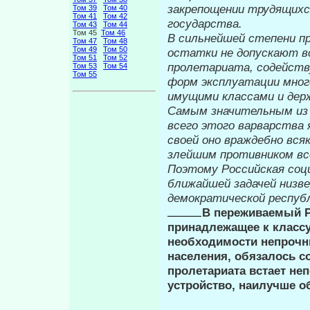
закрепощении трудящихся
Том 39
Том 40
Том 41
Том 42
государства.
Том 43
Том 44
Том 45
Том 46
В сильнейшей степени п
Том 47
Том 48
Том 49
Том 50
остатки не до­пускают 
Том 51
Том 52
пролетариата, содейств
Том 53
Том 54
Том 55
форм эксплуатации мног
имущими классами и держ
Самым значительным из 
всего
этого варварства 
своей оно враж­
дебно вся
злейшим противником вс
Поэтому Российская соц
бли­жайшей задачей низв
демократической респуб
В переживаемый Р
принадле­жащее к класс
необходимости не­проч
населения, обязалось с
пролетариата встает не
устройство, наилучше о