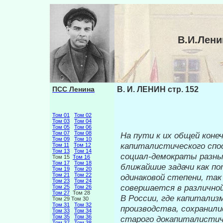
В.И.Лени
ПСС Ленина
В. И. ЛЕНИН стр. 152
Том 01
Том 02
Том 03
Том 04
Том 05
Том 06
Том 07
Том 08
На пути к их общей коне
Том 09
Том 10
капиталистического
спо
Том 11
Том 12
Том 13
Том 14
социал-демократы разны
Том 15
Том 16
Том 17
Том 18
ближайшие задачи как по
Том 19
Том 20
Том 21
Том 22
одинаковой степени, так
Том 23
Том 24
совершается в различно
Том 25
Том 26
Том 27
Том 28
В России, где капитали
Том 29 Том 30
Том 31
Том 32
производства, со­хранил
Том 33
Том 34
Том 35
Том 36
старого докапиталистич
Том 37
Том 38