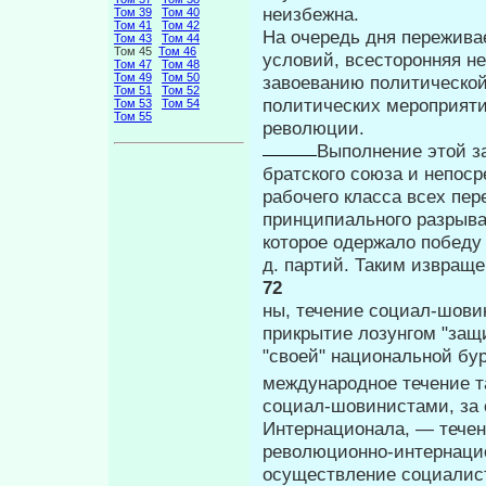
неизбежна.
Том 39
Том 40
Том 41
Том 42
На очередь дня пережива
Том 43
Том 44
Том 45
Том 46
условий, всесторонняя не
Том 47
Том 48
Том 49
Том 50
завоеванию политической
Том 51
Том 52
политических мероприят
Том 53
Том 54
Том 55
революции.
Выполнение этой з
братского союза и непос
рабочего класса всех пе
принципиального разрыв
которое одержало победу
д. партий. Таким извраще
72
ны, течение социал-шови
прикрытие лозунгом "защ
"своей" национальной бур
международное течение та
социал-шовинистами, за 
Интернационала, — тече
революционно-интернацио
осуществление социалист