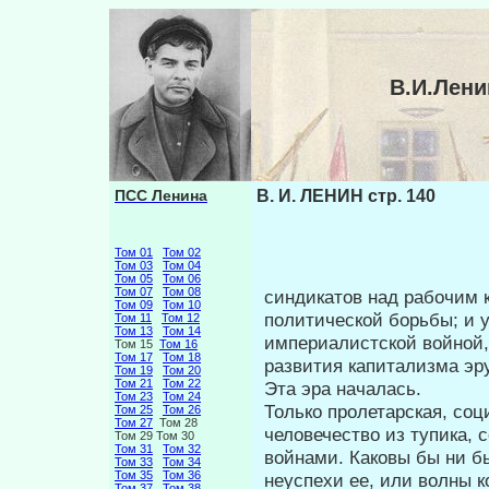
В.И.Лени
ПСС Ленина
В. И. ЛЕНИН стр. 140
Том 01
Том 02
Том 03
Том 04
Том 05
Том 06
Том 07
Том 08
синдикатов над рабочим к
Том 09
Том 10
поли­тической борьбы; и 
Том 11
Том 12
Том 13
Том 14
империалист­ской войной,
Том 15
Том 16
Том 17
Том 18
развития капитализма эр
Том 19
Том 20
Том 21
Том 22
Эта эра началась.
Том 23
Том 24
Только пролетарская, со
Том 25
Том 26
Том 27
Том 28
человечество из тупика,
Том 29 Том 30
Том 31
Том 32
войнами. Каковы бы ни 
Том 33
Том 34
Том 35
Том 36
неуспехи ее, или волны к
Том 37
Том 38