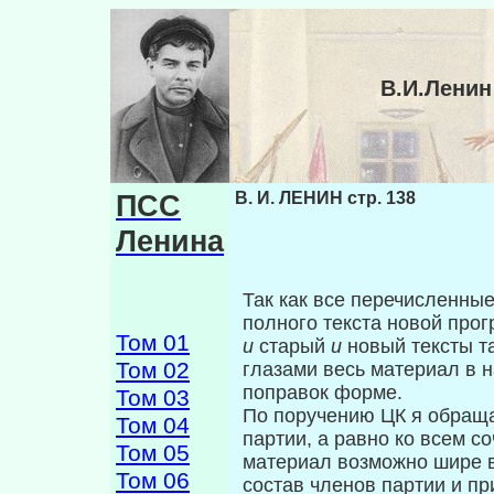
В.И.Ленин
ПСС
В. И. ЛЕНИН стр. 138
Ленина
Так как все перечисленны
полного текста новой про
Том 01
и
старый
и
новый тексты т
Том 02
глазами весь материал в 
поправок форме.
Том 03
По поручению ЦК я обращ
Том 04
партии, а равно ко всем 
Том 05
материал возможно шире в
Том 06
состав членов партии и пр