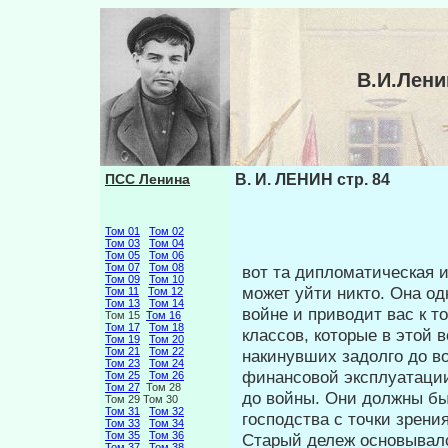
В.И.Лени
ПСС Ленина
В. И. ЛЕНИН стр. 84
Том 01
Том 02
Том 03
Том 04
Том 05
Том 06
Том 07
Том 08
вот та дипломатическая и
Том 09
Том 10
может уйти никто. Она од
Том 11
Том 12
Том 13
Том 14
войне и приводит вас к т
Том 15
Том 16
Том 17
Том 18
классов, которые в этой 
Том 19
Том 20
Том 21
Том 22
накинувших задолго до во
Том 23
Том 24
финансовой эксплуатации
Том 25
Том 26
Том 27
Том 28
до войны. Они должны был
Том 29 Том 30
Том 31
Том 32
господства с точки зрени
Том 33
Том 34
Том 35
Том 36
Старый дележ основывался
Том 37
Том 38