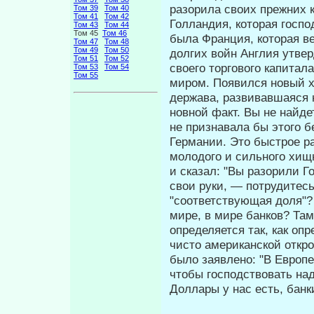
разори­ла своих прежних 
Том 39
Том 40
Том 41
Том 42
Голландия, которая госпо
Том 43
Том 44
Том 45
Том 46
была Франция, которая ве
Том 47
Том 48
Том 49
Том 50
долгих войн Англия утве
Том 51
Том 52
своего торгового капитала
Том 53
Том 54
Том 55
миром. Появился новый хи
держава, развивавшаяся 
новной факт. Вы не найде
не признавала бы этого 
Германии. Это бы­строе 
молодого и сильного хищ
и сказал: "Вы разорили 
свои руки, — потрудитесь
"соответствующая доля"?
мире, в мире банков? Там
определяется так, как оп
чисто американской откр
было заяв­лено: "В Европе
чтобы господство­вать на
Доллары у нас есть, бан