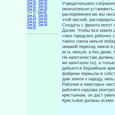
Учредительного собрания
Том 39
Том 40
Том 41
Том 42
окончательно установить
Том 43
Том 44
Том 45
Том 46
распоряжения ею мы ниско
Том 47
Том 48
Том 49
Том 50
этой весной, распорядит
Том 51
Том 52
Солда­ты с фронта могут 
Том 53
Том 54
Том 55
Далее. Чтобы вся земля 
союз городских рабочих 
такого союза нельзя побе
никакой переход земли в
есть нельзя, а без денег,
Не капиталистам должны 
же капиталисты), а тольк
добьются беднейшие крест
фабрики перешли в собст
дом земли к народу, нель
Рабочие в некоторых мес
рабочего надзора (контро
крестьянам, он даст уве
Крестьяне должны всеми