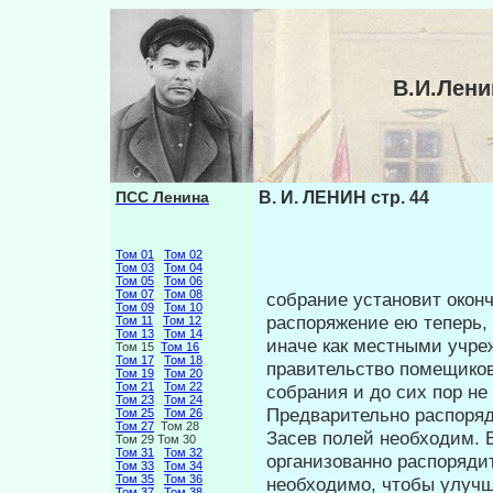
В.И.Лени
ПСС Ленина
В. И. ЛЕНИН стр. 44
Том 01
Том 02
Том 03
Том 04
Том 05
Том 06
Том 07
Том 08
собрание установит окон
Том 09
Том 10
распоря­жение ею теперь,
Том 11
Том 12
Том 13
Том 14
иначе как местны­ми учр
Том 15
Том 16
Том 17
Том 18
правительство помещиков
Том 19
Том 20
Том 21
Том 22
собрания и до сих пор не
Том 23
Том 24
Предварительно распоряд
Том 25
Том 26
Том 27
Том 28
Засев по­лей необходим.
Том 29 Том 30
Том 31
Том 32
организованно распо­ряди
Том 33
Том 34
Том 35
Том 36
необходимо, чтобы улучш
Том 37
Том 38