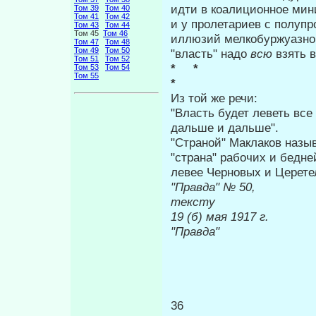
идти в коалиционное мин
Том 39
Том 40
Том 41
Том 42
и у пролетариев с полупр
Том 43
Том 44
Том 45
Том 46
иллюзий мелкобуржуазног
Том 47
Том 48
Том 49
Том 50
"власть" надо
всю
взять в
Том 51
Том 52
* *
Том 53
Том 54
Том 55
*
Из той же речи:
"Власть будет леветь все
дальше и дальше".
"Страной" Маклаков назыв
"страна" рабочих и бедне
левее Черновых и Церетел
"Правда" 
тексту
19 (б) м
"Правда"
36