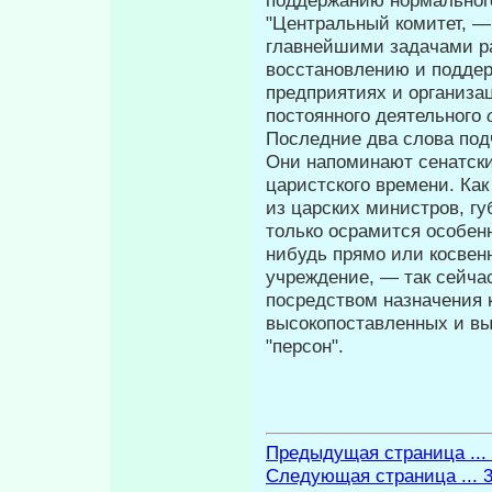
"Центральный комитет, —
главнейшими задачами ра
восстановлению и поддер
предприятиях и организ
постоянного дея­тельного
Последние два слова под
Они напоминают сенатски
ца­ристского времени. Ка
из царских министров, губ
только осрамится осо­бен
нибудь прямо или косвенн
учреждение, — так сейча
посредством назначения 
высокопоставленных и вы
"персон".
Предыдущая страница ...
Следующая страница ... 