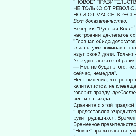
"НОВОЕ" ПРАВИТЕЛЬСТ
НЕ ТОЛЬКО ОТ РЕВОЛЮ
НО И ОТ МАССЫ КРЕСТ
Вот доказательство:
2
Вечерняя "Русская Воля"
настроении де-легатов со
"Главная обида делегатов
классы уже пожинают пло
ждут своей доли. Только
Учредительного собрания
— Нет, не будет этого, н
сейчас, немедля".
Нет сомнения, что репорт
капита­листов, не клевеще
говорит правду,
предосте
вести с съезда.
Сравните с этой правдой 
"Предоставляя Учредител
руки трудящихся, Временно
Временное правительство 
"Новое" правительство уж