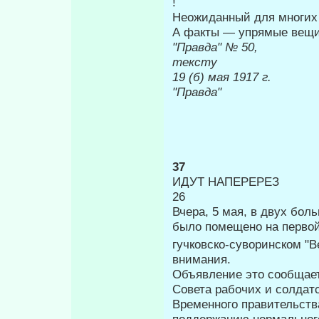
!
Неожиданный для многих 
А факты — упрямые вещи,
"Правда" 
тексту
19 (б) м
"Правда"
37
ИДУТ НАПЕРЕРЕЗ
26
Вчера, 5 мая, в двух боль
было помещено на первой
гучковско-суворинском "
внимания.
Объявление это сообщает
Совета ра­бочих и солда
Временного пра­вительств
поддержанию нормального