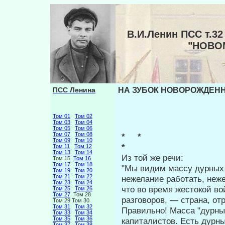
В.И.Ленин ПСС т.
"НОВО
ПСС Ленина
НА ЗУБОК НОВОРОЖДЕННО
Том 01
Том 02
Том 03
Том 04
Том 05
Том 06
Том 07
Том 08
* *
Том 09
Том 10
*
Том 11
Том 12
Том 13
Том 14
Из той же речи:
Том 15
Том 16
Том 17
Том 18
"Мы видим массу дурных
Том 19
Том 20
Том 21
Том 22
нежелание работать, неж
Том 23
Том 24
что во время жестокой во
Том 25
Том 26
Том 27
Том 28
разговоров, — страна, от
Том 29 Том 30
Том 31
Том 32
Правильно! Масса "дурны
Том 33
Том 34
Том 35
Том 36
капиталистов. Есть дурны
Том 37
Том 38