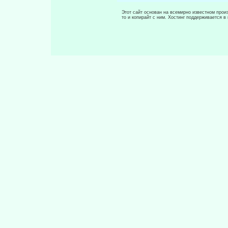
Этот сайт основан на всемирно известном произ
то и копирайт с ним. Хостинг поддерживается 