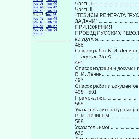
Часть 1......................................
Том 39
Том 40
Том 41
Том 42
Часть II......................................
Том 43
Том 44
*ТЕЗИСЫ РЕФЕРАТА "РУ
Том 45
Том 46
Том 47
Том 48
ЗАДАЧИ".....................................
Том 49
Том 50
Том 51
Том 52
ПРИЛОЖЕНИЯ
Том 53
Том 54
ПРОЕЗД РУССКИХ РЕВО
Том 55
ке группы
................................
488
Список работ В. И. Ленина
— апрель 1917) ..............................
495
Список изданий и документ
В. И. Ленин..................................
497
Список работ и документов, 
498—501
Примечания..................................
565
Указатель литературных ра
В. И. Лениным...............................
588
Указатель имен.............................
630